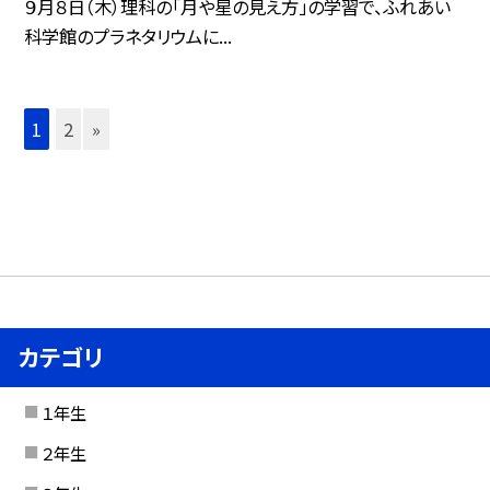
９月８日（木）理科の「月や星の見え方」の学習で、ふれあい
科学館のプラネタリウムに...
1
2
»
カテゴリ
１年生
２年生