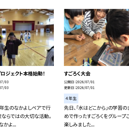
プロジェクト本格始動！
すごろく大会
07/03
公開日
2026/07/01
07/03
更新日
2026/07/01
４年生
２年生のなかよしペアで行
先日、「水はどこから」の学習の
校ならではの大切な活動。
めで作ったすごろくをグループ
かよ...
楽しみました...