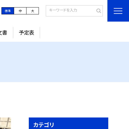
標準
中
大
文書
予定表
カテゴリ