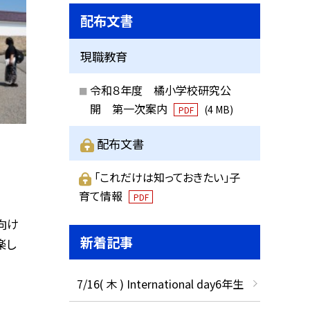
配布文書
現職教育
令和８年度 橘小学校研究公
開 第一次案内
(4 MB)
PDF
配布文書
「これだけは知っておきたい」子
育て情報
PDF
向け
新着記事
楽し
7/16( 木 ) International day6年生