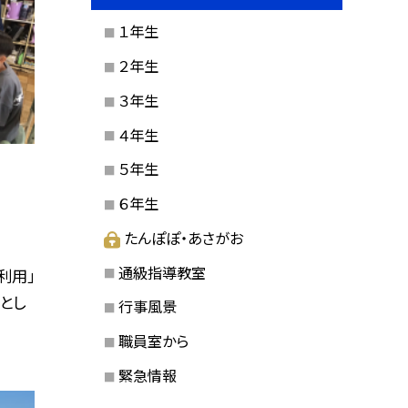
１年生
２年生
３年生
４年生
５年生
６年生
たんぽぽ・あさがお
通級指導教室
利用」
とし
行事風景
職員室から
緊急情報