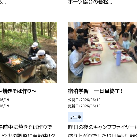
..
ポーツ協会の若松...
〜焼きそば作り〜
宿泊学習 一日目終了！
06/19
公開日
2026/06/19
06/19
更新日
2026/06/19
５年生
、午前中に焼きそば作りで
昨日の夜のキャンプファイヤー
しや火の調整に苦戦中！グ
盛り上がりでした！2日目は、野