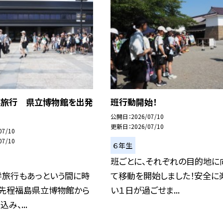
学旅行 県立博物館を出発
班行動開始！
公開日
2026/07/10
更新日
2026/07/10
07/10
07/10
６年生
班ごとに、それぞれの目的地に
学旅行もあっという間に時
て移動を開始しました！安全に
、先程福島県立博物館から
い１日が過ごせま...
み、...