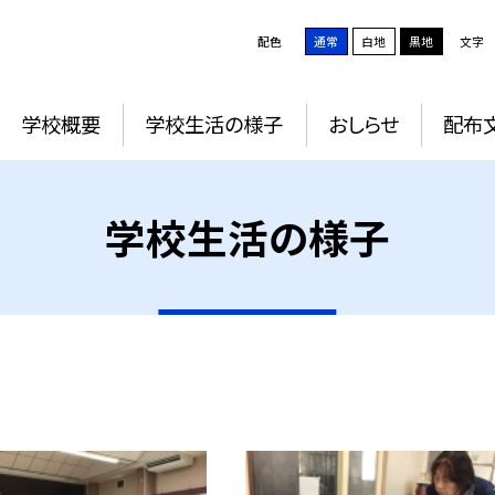
配色
通常
白地
黒地
文字
学校概要
学校生活の様子
おしらせ
配布
学校生活の様子