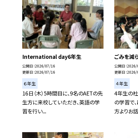
International day6年生
ごみを減
公開日
2026/07/16
公開日
2026/
更新日
2026/07/16
更新日
2026/
６年生
４年生
16日（木）5時間目に、9名のAETの先
4年生の社
生方に来校していただき、英語の学
の学習で
習を行い...
方よりお話を