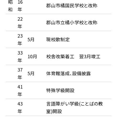
昭
16
郡山市橘国民学校と改称
和
年
22
郡山市立橘小学校と改称
年
23
5月
現校歌制定
年
33
10月
校舎改築着工 翌3月竣工
年
37
5月
体育館落成、設備披露
年
41
特殊学級開設
年
43
言語障がい学級(ことばの教
年
室)開設