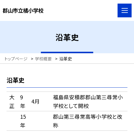
郡山市立橘小学校
沿革史
トップページ
>
学校概要
>
沿革史
沿革史
大
9
福島県安積郡郡山第三尋常小
4月
正
年
学校として開校
15
郡山第三尋常高等小学校と改
年
称