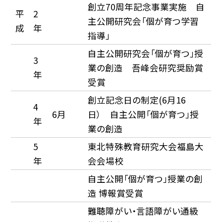
創立70周年記念事業実施 自
平
2
主公開研究会「個が育つ学習
成
年
指導」
自主公開研究会「個が育つ」授
3
業の創造 吾峰会研究奨励賞
年
受賞
創立記念日の制定(6月16
4
6月
日） 自主公開「個が育つ」授
年
業の創造
5
東北特殊教育研究大会福島大
年
会会場校
自主公開「個が育つ」授業の創
造 博報賞受賞
難聴障がい・言語障がい通級