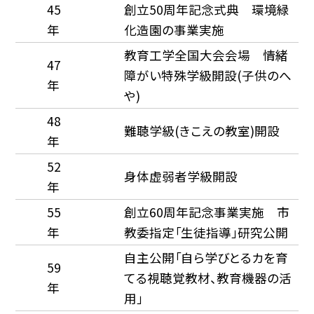
45
創立50周年記念式典 環境緑
年
化造園の事業実施
教育工学全国大会会場 情緒
47
障がい特殊学級開設(子供のへ
年
や)
48
難聴学級(きこえの教室)開設
年
52
身体虚弱者学級開設
年
55
創立60周年記念事業実施 市
年
教委指定「生徒指導」研究公開
自主公開「自ら学びとるカを育
59
てる視聴覚教材、教育機器の活
年
用」