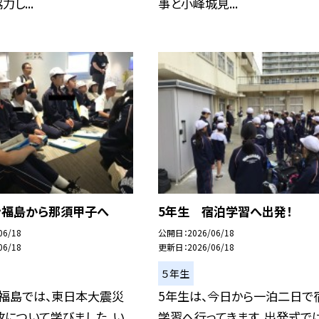
し...
事と小峰城見...
ン福島から那須甲子へ
5年生 宿泊学習へ出発！
06/18
公開日
2026/06/18
06/18
更新日
2026/06/18
５年生
ン福島では、東日本大震災
5年生は、今日から一泊二日で
故について学びました。い
学習へ行ってきます。出発式で