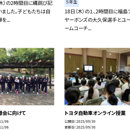
５年生
（木）の2時間目に縄跳び記
いました。子どもたちは自
18日（木）の１、2時間目に福島
...
ヤーボンズの大久保選手とユ
ームコーチ...
録会に向けて
トヨタ自動車オンライン授業
11/06
公開日
2025/09/30
11/06
更新日
2025/09/30