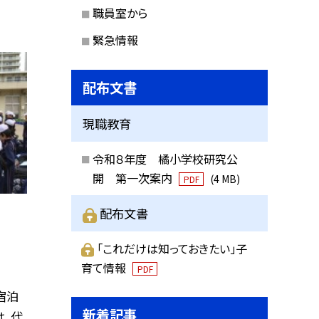
職員室から
緊急情報
配布文書
現職教育
令和８年度 橘小学校研究公
開 第一次案内
(4 MB)
PDF
配布文書
「これだけは知っておきたい」子
育て情報
PDF
宿泊
新着記事
は、代