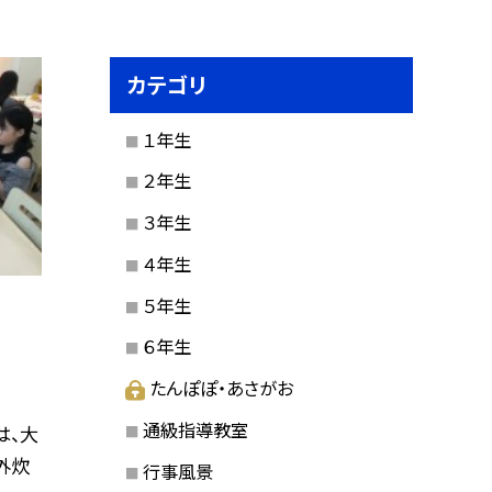
カテゴリ
１年生
２年生
３年生
４年生
５年生
６年生
たんぽぽ・あさがお
通級指導教室
は、大
外炊
行事風景