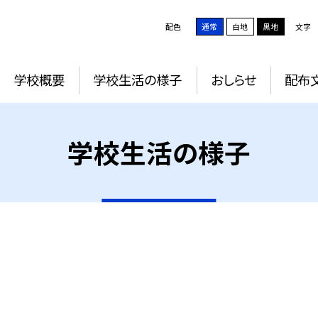
配色
通常
白地
黒地
文字
学校概要
学校生活の様子
おしらせ
配布
学校生活の様子