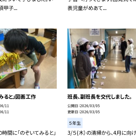
甲子...
表児童がめあて...
みると」図画工作
班長、副班長を交代しました。
06/11
公開日
2026/03/05
06/11
更新日
2026/03/05
５年生
時間に「のぞいてみると」
3/５(木）の清掃から、4月に向