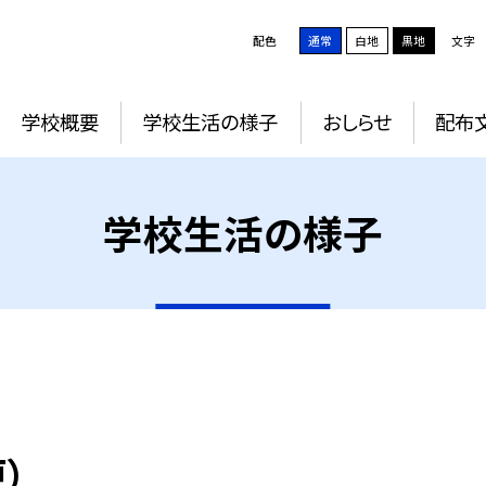
配色
通常
白地
黒地
文字
学校概要
学校生活の様子
おしらせ
配布
学校生活の様子
）