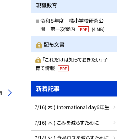
現職教育
令和８年度 橘小学校研究公
開 第一次案内
(4 MB)
PDF
配布文書
「これだけは知っておきたい」子
育て情報
PDF
新着記事
事
7/16( 木 ) International day6年生
7/16( 木 ) ごみを減らすために
7/14( 火 ) 食品ロスを減らすために