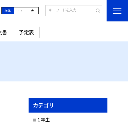
標準
中
大
文書
予定表
カテゴリ
１年生