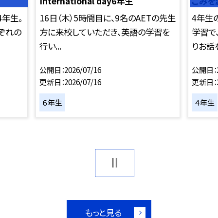
International day6年生
ごみを
4年生。
16日（木）5時間目に、9名のAETの先生
4年生
ぞれの
方に来校していただき、英語の学習を
学習で
行い...
りお話を
公開日
2026/07/16
公開日
更新日
2026/07/16
更新日
６年生
４年生
もっと見る