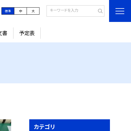
標準
中
大
文書
予定表
カテゴリ