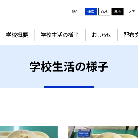
配色
通常
白地
黒地
文字
学校概要
学校生活の様子
おしらせ
配布
学校生活の様子