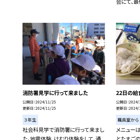
会にて、最優
消防署見学に行って来ました
22日の給
公開日
2024/11/25
公開日
2024/
更新日
2024/11/25
更新日
2024/
３年生
職員室から
社会科見学で消防署に行って来まし
メニューは
た。地震体験、けむり体験をして、通
とたまごの