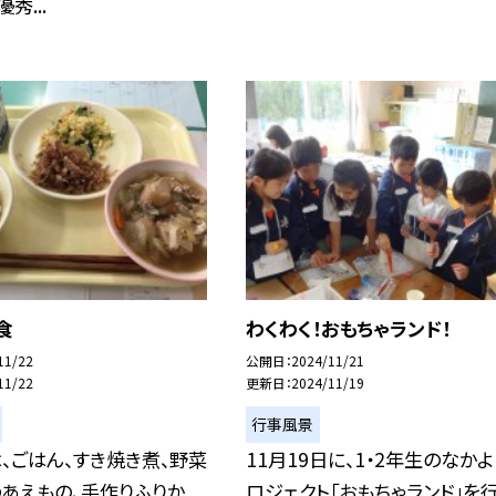
秀...
食
わくわく！おもちゃランド！
11/22
公開日
2024/11/21
11/22
更新日
2024/11/19
行事風景
、ごはん、すき焼き煮、野菜
11月19日に、1・2年生のなか
あえもの、手作りふりか
ロジェクト「おもちゃランド」を