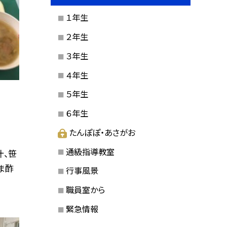
１年生
２年生
３年生
４年生
５年生
６年生
たんぽぽ・あさがお
通級指導教室
汁、笹
ま酢
行事風景
職員室から
緊急情報