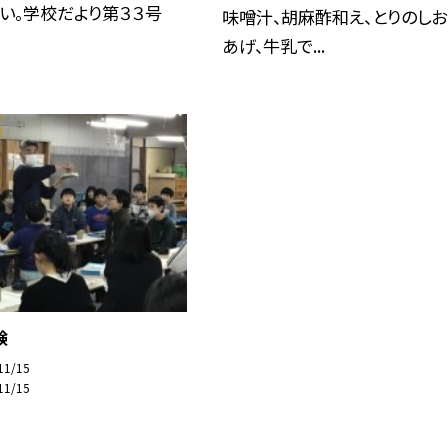
い。学校だより第３３号
味噌汁、胡麻酢和え、とりのしお
あげ、牛乳で...
験
11/15
11/15