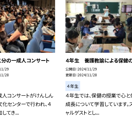
二分の一成人コンサート
４年生 養護教諭による保健
11/29
公開日
2024/11/29
11/28
更新日
2024/11/28
４年生
成人コンサートがけんしん
４年生では、保健の授業で心と
文化センターで行われ、４
成長について学習しています。
てき...
ャルゲストとし...