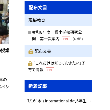
配布文書
現職教育
令和８年度 橘小学校研究公
開 第一次案内
(4 MB)
PDF
の授業
配布文書
「これだけは知っておきたい」子
育て情報
PDF
体の
新着記事
スペシ
7/16( 木 ) International day6年生