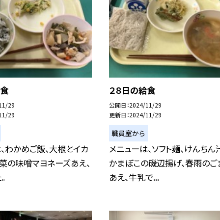
給食
２８日の給食
11/29
公開日
2024/11/29
11/29
更新日
2024/11/29
職員室から
、わかめご飯、大根とイカ
メニューは、ソフト麺、けんちん
菜の味噌マヨネーズあえ、
かまぼこの磯辺揚げ、春雨のご
。
あえ、牛乳で...