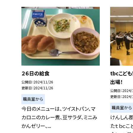
２６日の給食
tbcこど
出場！
公開日
2024/11/26
更新日
2024/11/26
公開日
2024/
更新日
2024/
職員室から
職員室から
今日のメニューは、ツイストパン、マ
カロニのカレー煮、豆サラダ、ミニみ
けんしん
かんゼリー、...
たｔｂｃ