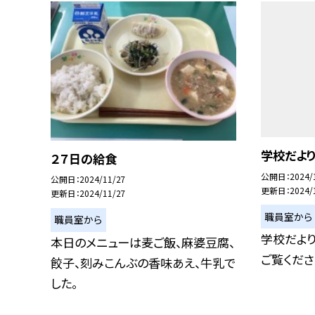
学校だよ
２７日の給食
公開日
2024/
公開日
2024/11/27
更新日
2024/
更新日
2024/11/27
職員室から
職員室から
学校だよ
本日のメニューは麦ご飯、麻婆豆腐、
ご覧くださ
餃子、刻みこんぶの香味あえ、牛乳で
した。