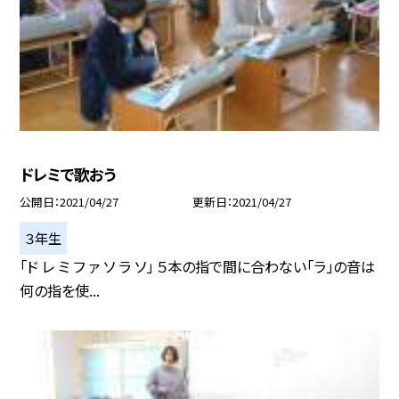
ドレミで歌おう
公開日
2021/04/27
更新日
2021/04/27
３年生
「ド レ ミ フ ァ ソ ラ ソ」 ５本の指で間に合わない「ラ」の音は
何の指を使...