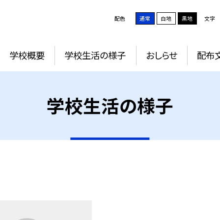
配色
通常
白地
黒地
文字
学校概要
学校生活の様子
おしらせ
配布
学校生活の様子