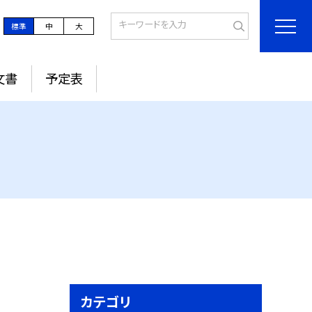
標準
中
大
文書
予定表
カテゴリ