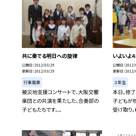
共に奏でる明日への旋律
いよいよ
公開日
2012/03/29
公開日
2012/
更新日
2012/03/29
更新日
2012/
行事風景
３年生
被災地支援コンサートで、大阪交響
本日，修
楽団との共演を果たした、合奏部の
子どもが
子どもたちです。...
受け取り，６