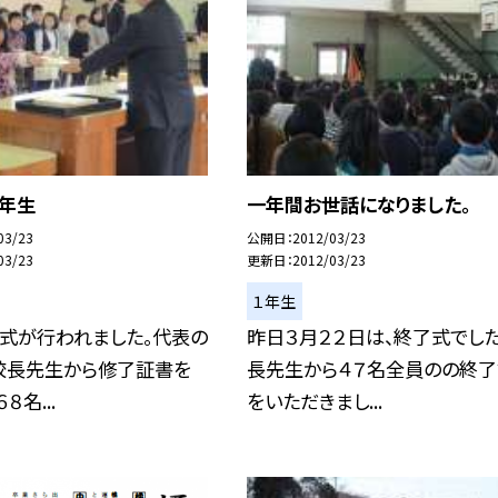
４年生
一年間お世話になりました。
03/23
公開日
2012/03/23
03/23
更新日
2012/03/23
１年生
了式が行われました。代表の
昨日３月２２日は、終了式でした
校長先生から修了証書を
長先生から４７名全員のの終
８名...
をいただきまし...