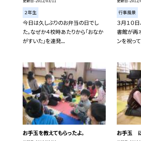
更新日
2012/03/11
更新日
2012/
２年生
行事風景
今日は久しぶりのお弁当の日でし
３月１０日
た。なぜか４校時あたりから「おなか
書館が再
がすいた」を連発...
ンを祝って本
お手玉を教えてもらったよ。
お手玉 