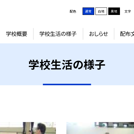
配色
通常
白地
黒地
文字
学校概要
学校生活の様子
おしらせ
配布
学校生活の様子