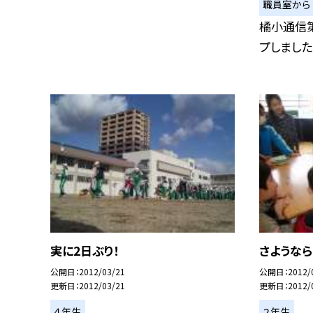
職員室から
橘小通信第
プしました
実に2日ぶり！
さようなら
公開日
2012/03/21
公開日
2012/
更新日
2012/03/21
更新日
2012/
４年生
２年生