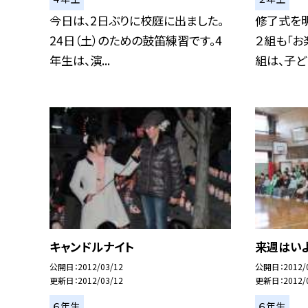
今日は、2日ぶりに校庭に出ました。
修了式を
24日（土）のための鼓笛練習です。4
２組も「お
年生は、演...
組は、子ども
キャンドルナイト
来週はい
公開日
2012/03/12
公開日
2012/
更新日
2012/03/12
更新日
2012/
６年生
６年生