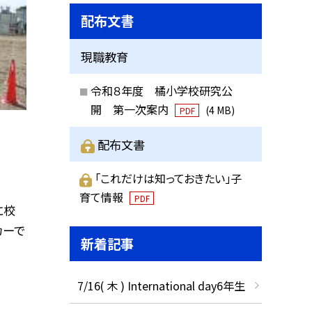
配布文書
現職教育
令和８年度 橘小学校研究公
開 第一次案内
(4 MB)
PDF
配布文書
「これだけは知っておきたい」子
育て情報
PDF
に校
カーで
新着記事
7/16( 木 ) International day6年生