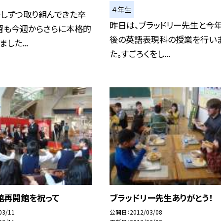
４年生
少しずつ取り組んできた卒
昨日は、ブラッドリー先生と今
習も今週からさらに本格的
後の英語表現科の授業を行い
した...
た。すごろくをし...
館再開館を祝って
ブラッドリー先生ありがとう！
03/11
公開日
2012/03/08