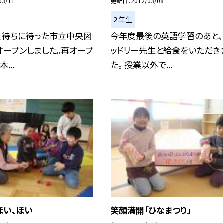
03/11
更新日
2012/03/08
２年生
、待ちに待った市立中央図
今年度最後の英語学習のあと、
オープンしました。再オープ
ッドリー先生と給食をいただき
...
た。 授業以外で...
ほい、ほい
笑顔満開「ひなまつり」