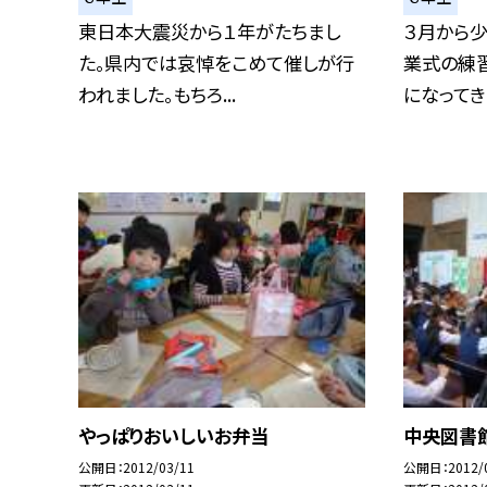
東日本大震災から１年がたちまし
３月から
た。県内では哀悼をこめて催しが行
業式の練
われました。もちろ...
になってきま
やっぱりおいしいお弁当
中央図書
公開日
2012/03/11
公開日
2012/