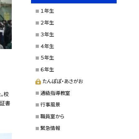
１年生
２年生
３年生
４年生
５年生
６年生
たんぽぽ・あさがお
通級指導教室
。校
了証書
行事風景
職員室から
緊急情報