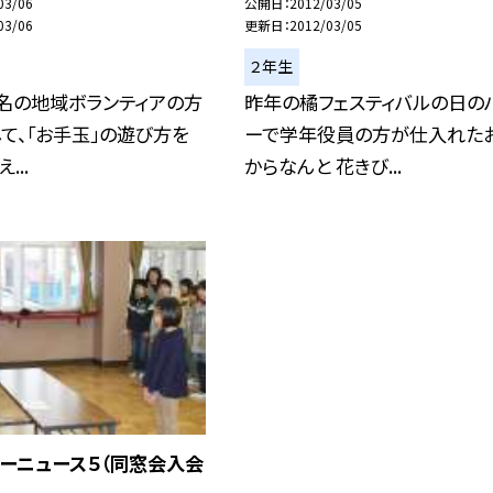
03/06
公開日
2012/03/05
03/06
更新日
2012/03/05
２年生
名の地域ボランティアの方
昨年の橘フェスティバルの日の
て、「お手玉」の遊び方を
ーで学年役員の方が仕入れた
...
からなんと 花きび...
ーニュース５（同窓会入会