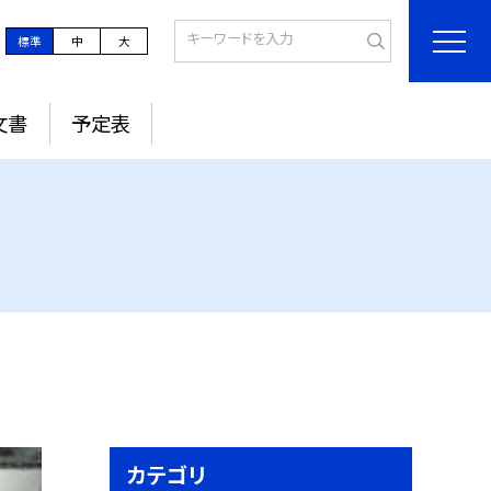
標準
中
大
文書
予定表
カテゴリ