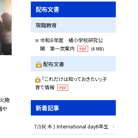
配布文書
現職教育
令和８年度 橘小学校研究公
開 第一次案内
(4 MB)
PDF
配布文書
「これだけは知っておきたい」子
育て情報
PDF
火施
新着記事
器や
7/16( 木 ) International day6年生