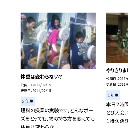
やりきりま
体重は変わらない？
公開日
2011/
更新日
2011/
公開日
2011/02/15
更新日
2011/02/15
１年生
３年生
本日２時間
理科の授業の実験です。どんなポー
とび大会」
ズをとっても、物の持ち方を変えても
１持久跳び.
体重は変わらな...