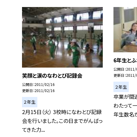
6年生と
公開日
2011/
笑顔と涙のなわとび記録会
更新日
2011/
公開日
2011/02/16
２年生
更新日
2011/02/16
卒業が間
２年生
わたって一
2月15日（火） 3校時になわとび記録
年生数名が
会を行いました。この日までがんばっ
てきた力...