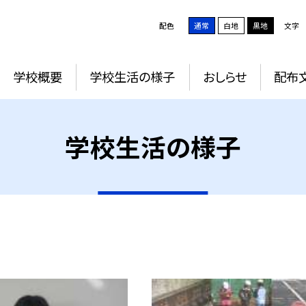
配色
通常
白地
黒地
文字
学校概要
学校生活の様子
おしらせ
配布
学校生活の様子