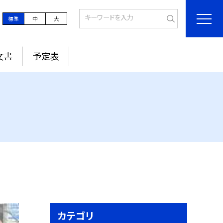
標準
中
大
文書
予定表
カテゴリ