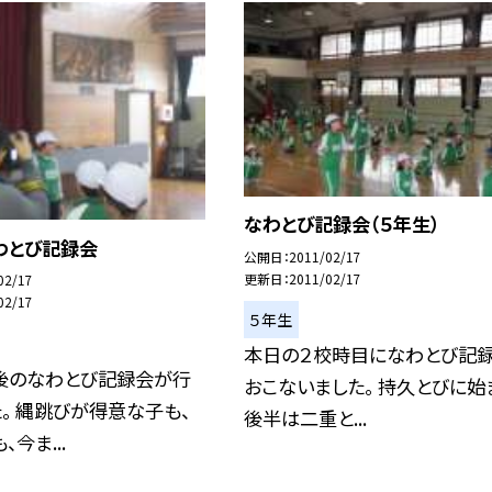
なわとび記録会（５年生）
わとび記録会
公開日
2011/02/17
更新日
2011/02/17
02/17
02/17
５年生
本日の２校時目になわとび記
後のなわとび記録会が行
おこないました。 持久とびに始
。 縄跳びが得意な子も、
後半は二重と...
今ま...