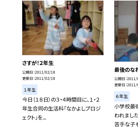
さすが！２年生
最後のな
公開日
2011/02/18
更新日
2011/02/18
公開日
2011/
更新日
2011/
１年生
６年生
今日（１８日）の３・４時間目に、１・２
小学校最
年生合同の生活科「なかよしプロジ
われました
ェクト」を...
苦手な子も、