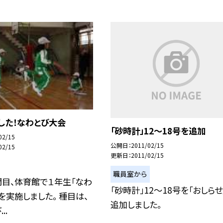
した！なわとび大会
「砂時計」12〜18号を追加
02/15
公開日
2011/02/15
02/15
更新日
2011/02/15
職員室から
目、体育館で１年生「なわ
「砂時計」12〜18号を「おしらせ
を実施しました。 種目は、
追加しました。
..