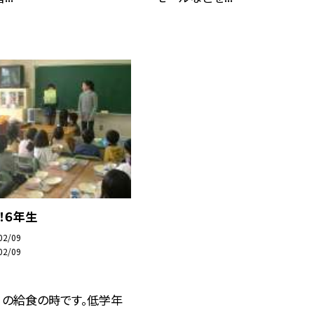
！６年生
02/09
02/09
）の給食の時です。低学年