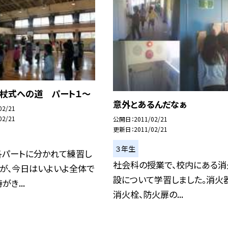
移杖式への道 パート１〜
意外とあるんだなぁ
02/21
02/21
公開日
2011/02/21
更新日
2011/02/21
３年生
各パートに分かれて練習し
社会科の授業で、校内にある消
たが、今日はいよいよ全体で
設について学習しました。消火
き...
消火栓、防火扉の...