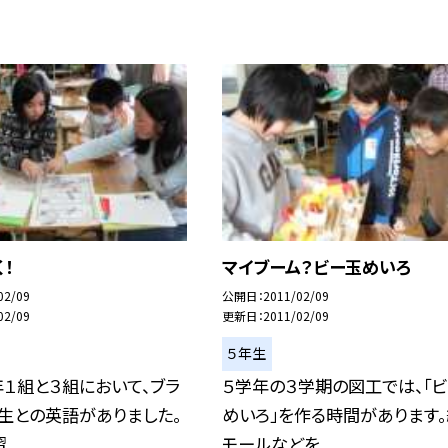
く！
マイブーム？ビー玉めいろ
02/09
公開日
2011/02/09
02/09
更新日
2011/02/09
５年生
１組と３組において、ブラ
５学年の３学期の図工では、「
生との英語がありました。
めいろ」を作る時間があります
..
モールなどを...