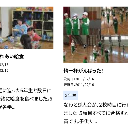
ふれあい給食
02/16
精一杯がんばった！
02/16
公開日
2011/02/16
更新日
2011/02/16
近に迫った6年生と数日に
３年生
緒に給食を食べました。6
なわとび大会が、２校時目に行
各学...
ました。５種目すべてに合格す
賞です。子供た...