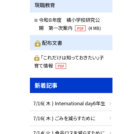
現職教育
令和８年度 橘小学校研究公
開 第一次案内
(4 MB)
PDF
配布文書
「これだけは知っておきたい」子
育て情報
PDF
新着記事
7/16( 木 ) International day6年生
7/16( 木 ) ごみを減らすために
7/14( 火 ) 食品ロスを減らすために