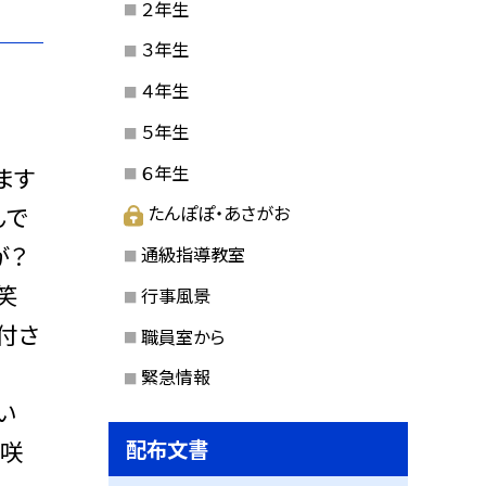
２年生
３年生
４年生
５年生
６年生
ます
んで
たんぽぽ・あさがお
が？
通級指導教室
笑
行事風景
付さ
職員室から
緊急情報
い
は咲
配布文書