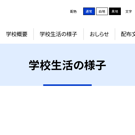
配色
通常
白地
黒地
文字
学校概要
学校生活の様子
おしらせ
配布
学校生活の様子