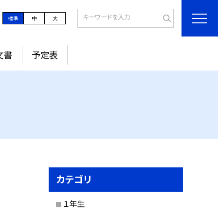
標準
中
大
文書
予定表
カテゴリ
１年生