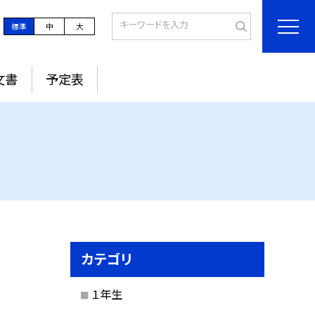
標準
中
大
文書
予定表
カテゴリ
１年生