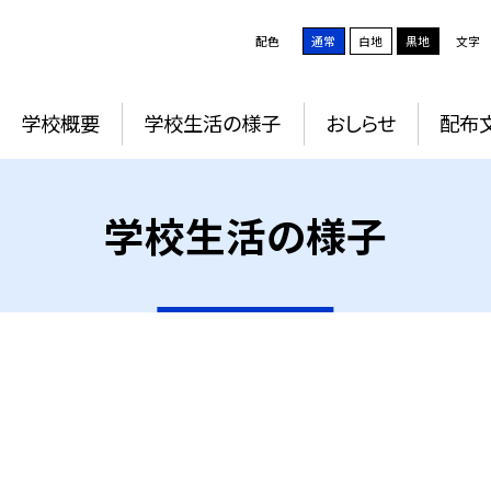
配色
通常
白地
黒地
文字
学校概要
学校生活の様子
おしらせ
配布
学校生活の様子