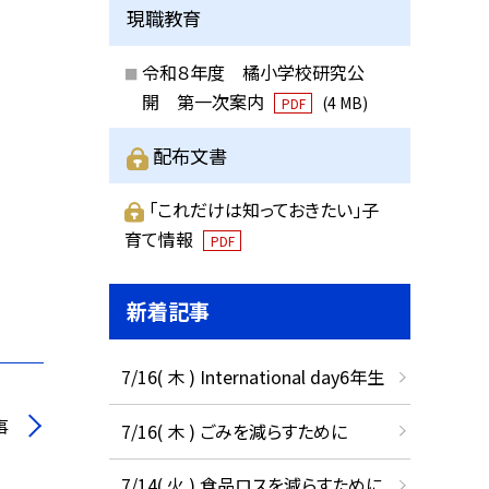
現職教育
令和８年度 橘小学校研究公
開 第一次案内
(4 MB)
PDF
配布文書
「これだけは知っておきたい」子
育て情報
PDF
新着記事
7/16( 木 ) International day6年生
事
7/16( 木 ) ごみを減らすために
7/14( 火 ) 食品ロスを減らすために