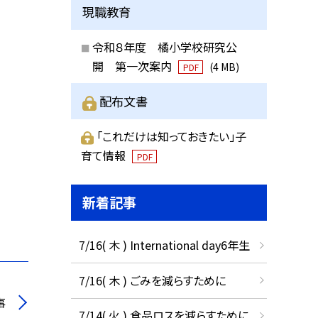
現職教育
令和８年度 橘小学校研究公
開 第一次案内
(4 MB)
PDF
配布文書
「これだけは知っておきたい」子
育て情報
PDF
新着記事
7/16( 木 ) International day6年生
7/16( 木 ) ごみを減らすために
事
7/14( 火 ) 食品ロスを減らすために