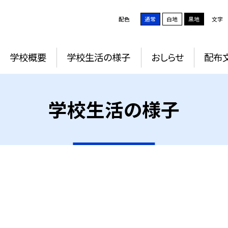
配色
通常
白地
黒地
文字
学校概要
学校生活の様子
おしらせ
配布
学校生活の様子