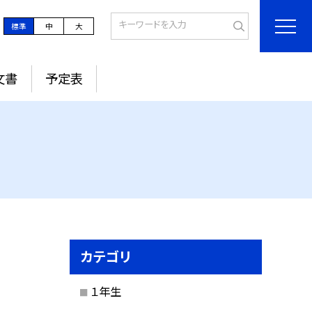
標準
中
大
文書
予定表
カテゴリ
１年生