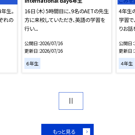
International day6年生
ごみを
4年生。
16日（木）5時間目に、9名のAETの先生
4年生
ぞれの
方に来校していただき、英語の学習を
学習で
行い...
りお話を
公開日
2026/07/16
公開日
更新日
2026/07/16
更新日
６年生
４年生
もっと見る