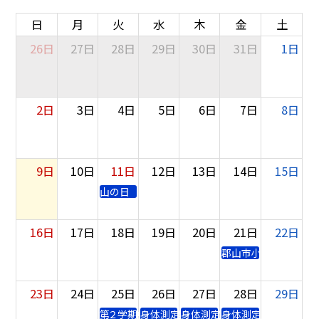
日
月
火
水
木
金
土
26日
27日
28日
29日
30日
31日
1日
2日
3日
4日
5日
6日
7日
8日
9日
10日
11日
12日
13日
14日
15日
山の日
16日
17日
18日
19日
20日
21日
22日
郡山市小中学校合唱
23日
24日
25日
26日
27日
28日
29日
第２学期始業式 集団登校（～３１日） 安全点検（防
身体測定（６年）
身体測定（５年）
身体測定（４年）