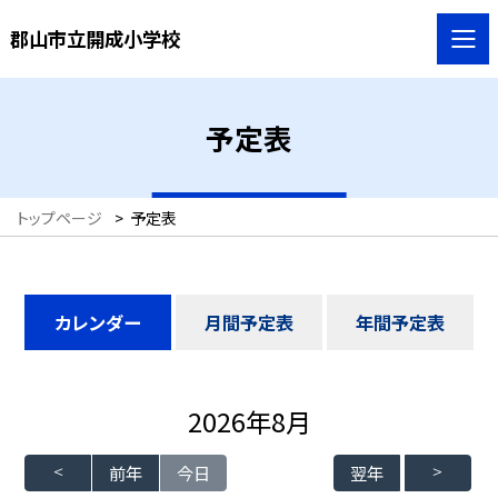
郡山市立開成小学校
予定表
トップページ
>
予定表
カレンダー
月間予定表
年間予定表
2026年8月
前年
今日
翌年