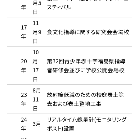
月5
年
スティバル
日
11
17
月9
食文化指導に関する研究会会場校
年
日
10
20
月
第32回青少年赤十字福島県指導
年
17
者研修会並びに学校公開会場校
日
8月
23
放射線低減のための校庭表土除
11
年
去および表土整地工事
日
24
リアルタイム線量計(モニタリング
3月
年
ポスト)設置