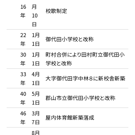
16
月
校歌制定
年
10
日
22
1月
御代田小学校と改称
年
1日
30
1月
町村合併により田村町立御代田小
年
1日
学校と改称
33
4月
大字御代田字中林８に新校舎新築
年
1日
40
5月
郡山市立御代田小学校と改称
年
1日
46
3月
屋内体育館新築落成
年
7日
8月