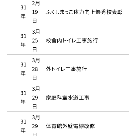
2月
31
19
ふくしまっこ体力向上優秀校表彰
年
日
3月
31
25
校舎内トイレ工事施行
年
日
3月
31
28
外トイレ工事施行
年
日
3月
31
29
家庭科室水道工事
年
日
3月
31
29
体育館外壁電線改修
年
日