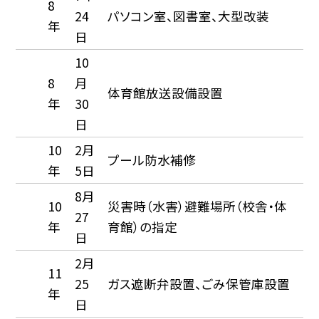
8
24
パソコン室、図書室、大型改装
年
日
10
8
月
体育館放送設備設置
年
30
日
10
2月
プール防水補修
年
5日
8月
10
災害時（水害）避難場所（校舎・体
27
年
育館）の指定
日
2月
11
25
ガス遮断弁設置、ごみ保管庫設置
年
日