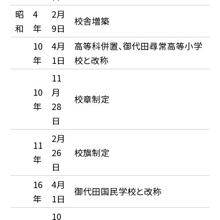
昭
4
2月
校舎増築
和
年
9日
10
4月
高等科併置、御代田尋常高等小学
年
1日
校と改称
11
10
月
校章制定
年
28
日
2月
11
26
校旗制定
年
日
16
4月
御代田国民学校と改称
年
1日
10