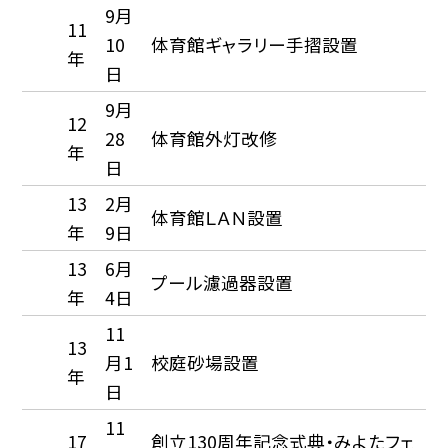
9月
11
10
体育館ギャラリー手摺設置
年
日
9月
12
28
体育館外灯改修
年
日
13
2月
体育館ＬＡＮ設置
年
9日
13
6月
プール濾過器設置
年
4日
11
13
月1
校庭砂場設置
年
日
11
17
創立130周年記念式典・みよたフェ