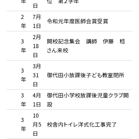
年
位 第２学年
日
2
7月
令和元年度医師会賞受賞
年
1日
2月
3
開校記念集会 講師 伊藤 稔
18
年
さん来校
日
3月
3
31
御代田小放課後子ども教室閉所
年
日
3
4月
御代田小学校放課後児童クラブ開
年
1日
設
10
3
月5
校舎内トイレ洋式化工事完了
年
日