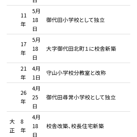
5月
11
18
御代田小学校として独立
年
日
5月
17
18
大字御代田北町１に校舎新築
年
日
21
4月
守山小学校分教室と改称
年
1日
4月
26
25
御代田尋常小学校として独立
年
日
4月
大
8
18
校舎改築、校長住宅新築
正
年
日