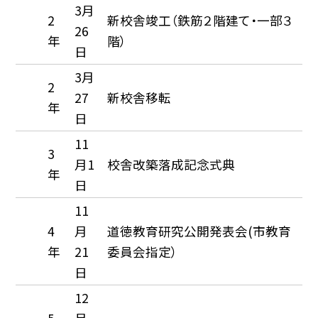
3月
2
新校舎竣工（鉄筋２階建て・一部３
26
年
階）
日
3月
2
27
新校舎移転
年
日
11
3
月1
校舎改築落成記念式典
年
日
11
4
月
道徳教育研究公開発表会(市教育
年
21
委員会指定）
日
12