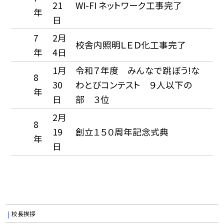
21
WI-FI ネットワーク工事完了
年
日
7
2月
校舎内照明ＬＥＤ化工事完了
年
4日
1月
令和７年度 みんなで跳ぼう!な
8
30
わとびコンテスト ９人以下の
年
日
部 ３位
2月
8
19
創立１５０周年記念式典
年
日
校長挨拶