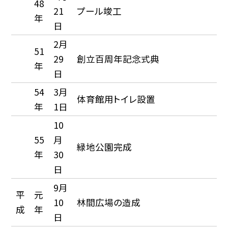
48
21
プール竣工
年
日
2月
51
29
創立百周年記念式典
年
日
54
3月
体育館用トイレ設置
年
1日
10
55
月
緑地公園完成
年
30
日
9月
平
元
10
林間広場の造成
成
年
日