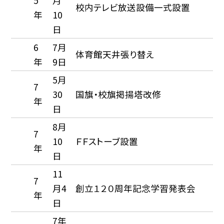
5
月
校内テレビ放送設備一式設置
年
10
日
6
7月
体育館天井張り替え
年
9日
5月
7
30
国旗・校旗掲揚塔改修
年
日
8月
7
10
ＦＦストーブ設置
年
日
11
7
月4
創立１２０周年記念学習発表会
年
日
7年