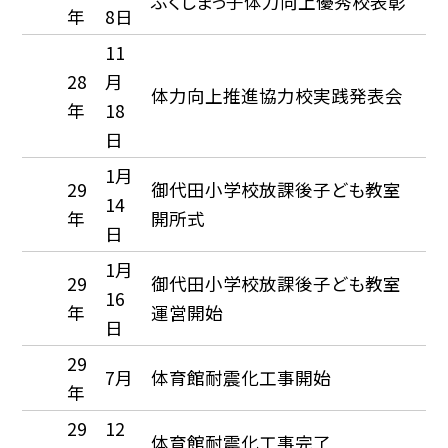
ふくしまっ子体力向上優秀校表彰
年
8日
11
28
月
体力向上推進協力校実践発表会
年
18
日
1月
29
御代田小学校放課後子ども教室
14
年
開所式
日
1月
29
御代田小学校放課後子ども教室
16
年
運営開始
日
29
7月
体育館耐震化工事開始
年
29
12
体育館耐震化工事完了