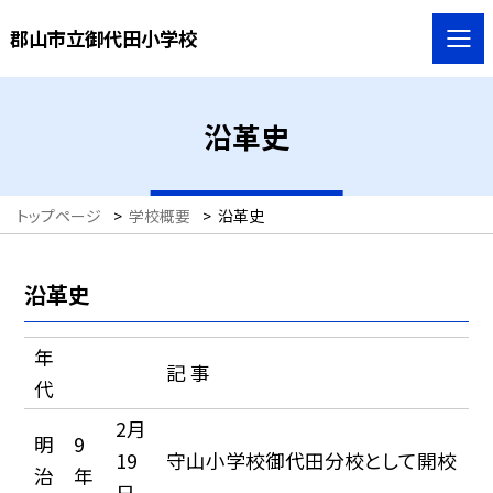
郡山市立御代田小学校
沿革史
トップページ
>
学校概要
>
沿革史
沿革史
年
記 事
代
2月
明
9
19
守山小学校御代田分校として開校
治
年
日