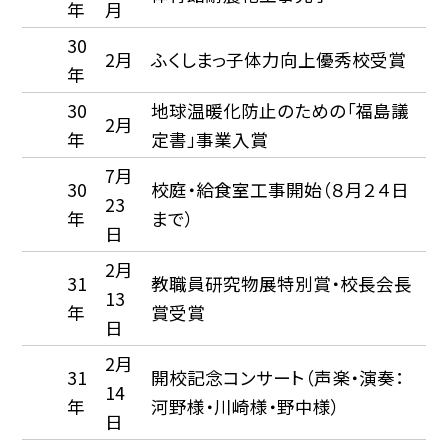
年
月
30
2月
ふくしまっ子体力向上優秀校受賞
年
30
地球温暖化防止のための「福島議
2月
年
定書」事業入賞
7月
30
校庭・給食室工事開始（８月２４日
23
年
まで）
日
2月
31
教職員研究物展特別賞・校長会長
13
年
賞受賞
日
2月
31
開校記念コンサート（声楽・演奏：
14
年
河野様・川崎様・野中様）
日