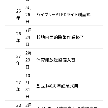
5月
26
26
ハイブリッドLEDライト贈呈式
年
日
7月
26
24
校地内面的除染作業終了
年
日
2月
27
23
体育館放送設備入替
年
日
10
27
月
創立140周年記念式典
年
31
日
28
2月