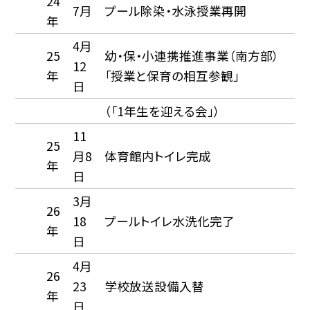
24
7月
プール除染・水泳授業再開
年
4月
25
幼・保・小連携推進事業（南方部）
12
年
「授業と保育の相互参観」
日
（「1年生を迎える会」）
11
25
月8
体育館内トイレ完成
年
日
3月
26
18
プールトイレ水洗化完了
年
日
4月
26
23
学校放送設備入替
年
日