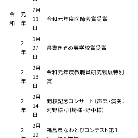
7月
令
元
11
令和元年度医師会賞受賞
和
年
日
1月
2
27
県書きぞめ展学校賞受賞
年
日
2月
2
令和元年度教職員研究物展特別
13
年
賞
日
2月
2
開校記念コンサート（声楽・演奏：
14
年
河野様・川崎様・野中様）
日
2月
2
福島県なわとびコンテスト第１
19