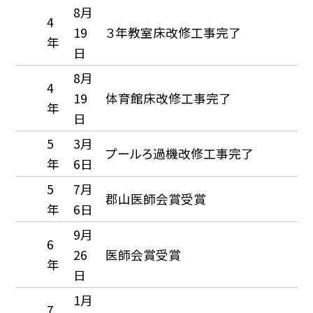
8月
4
19
３年教室床改修工事完了
年
日
8月
4
19
体育館床改修工事完了
年
日
5
3月
プールろ過機改修工事完了
年
6日
5
7月
郡山医師会賞受賞
年
6日
9月
6
26
医師会賞受賞
年
日
1月
7