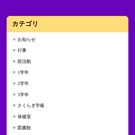
カテゴリ
お知らせ
行事
部活動
1学年
2学年
3学年
さくらぎ学級
保健室
図書館