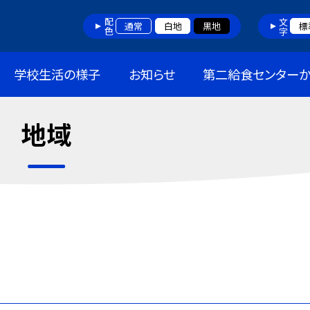
配色
文字
通常
白地
黒地
標
学校生活の様子
お知らせ
第二給食センターか
地域