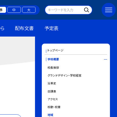
準
中
大
ら
配布文書
予定表
トップページ
学校概要
校長挨拶
グランドデザイン・学校経営
沿革史
日課表
アクセス
校歌・校章
地域