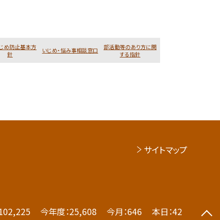
じめ防止基本方
部活動等のあり方に関
いじめ・悩み事相談窓口
針
する指針
サイトマップ
102,225
今年度：
25,608
今月：
646
本日：
42