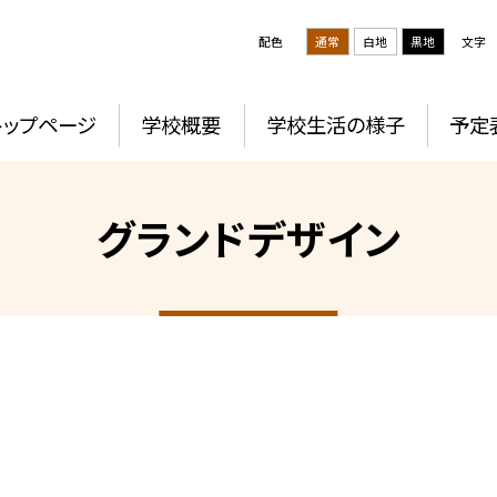
配色
通常
白地
黒地
文字
トップページ
学校概要
学校生活の様子
予定
グランドデザイン