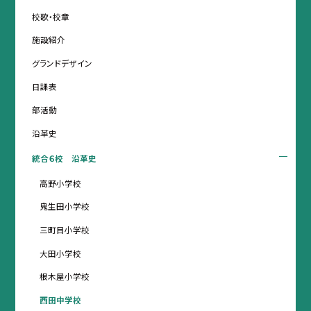
校歌・校章
施設紹介
グランドデザイン
日課表
部活動
沿革史
統合６校 沿革史
高野小学校
鬼生田小学校
三町目小学校
大田小学校
根木屋小学校
西田中学校