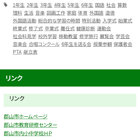
1年生
2年生
3年生
4年生
5年生
6年生
国語
社会
算数
理科
生活
音楽
図画工作
家庭
体育
外国語
道徳
外国語活動
総合的な学習の時間
特別活動
入学式
始業式
終業式
修了式
卒業式
離任式
健康診断
運動会
社会科見学
校外学習
移動教室
修学旅行
展覧会
学芸会
音楽会
合唱コンクール
6年生を送る会
授業参観
保護者会
PTA
献立表
リンク
リンク
郡山市ホームページ
郡山市教育研修センター
郡山市内小中学校ＨＰ