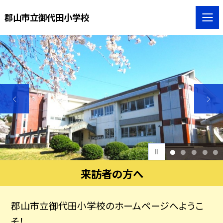
郡山市立御代田小学校
1
2
3
4
5
来訪者の方へ
郡山市立御代田小学校のホームページへようこ
そ！