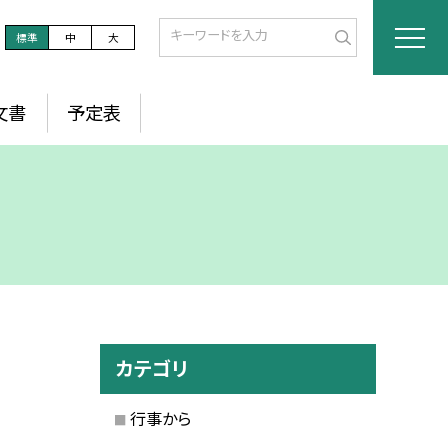
標準
中
大
文書
予定表
カテゴリ
行事から