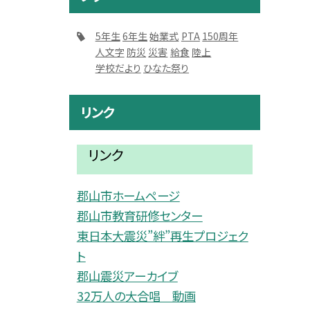
5年生
6年生
始業式
PTA
150周年
人文字
防災
災害
給食
陸上
学校だより
ひなた祭り
リンク
リンク
郡山市ホームページ
郡山市教育研修センター
東日本大震災”絆”再生プロジェク
ト
郡山震災アーカイブ
32万人の大合唱 動画