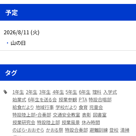
予定
2026/8/11 (火)
山の日
タグ
1年生
2年生
3年生
4年生
5年生
6年生
理科
入学式
始業式
6年生を送る会
授業参観
PTA
特設合唱部
給食だより
地域行事
学校だより
食育
児童会
特設陸上部・合奏部
交通安全教室
表彰
図書室
授業研究会
特設陸上部
授業風景
休み時間
のばら・おおぞら
かおる祭
特設合奏部
避難訓練
登校
清掃