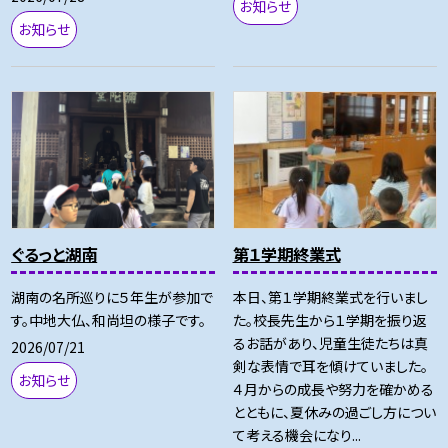
お知らせ
お知らせ
ぐるっと湖南
第１学期終業式
湖南の名所巡りに５年生が参加で
本日、第１学期終業式を行いまし
す。中地大仏、和尚坦の様子です。
た。校長先生から１学期を振り返
るお話があり、児童生徒たちは真
2026/07/21
剣な表情で耳を傾けていました。
お知らせ
４月からの成長や努力を確かめる
とともに、夏休みの過ごし方につい
て考える機会になり...