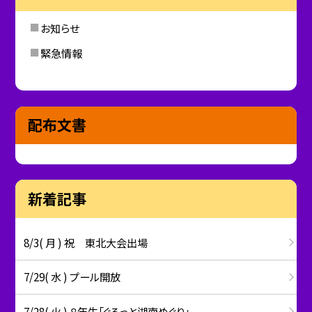
お知らせ
緊急情報
配布文書
新着記事
8/3( 月 ) 祝 東北大会出場
7/29( 水 ) プール開放
7/28( 火 ) ８年生「ぐるっと湖南めぐり」