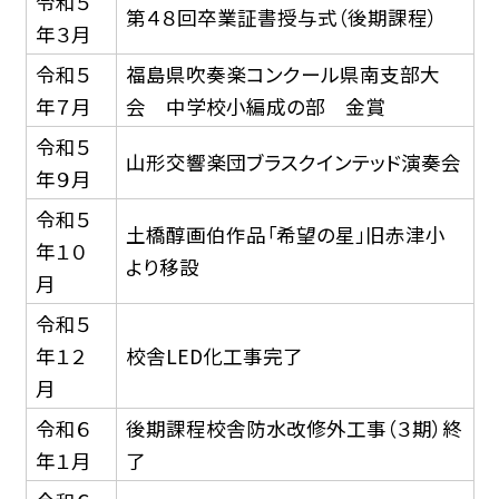
令和５
第４８回卒業証書授与式（後期課程）
年３月
令和５
福島県吹奏楽コンクール県南支部大
年７月
会 中学校小編成の部 金賞
令和５
山形交響楽団ブラスクインテッド演奏会
年９月
令和５
土橋醇画伯作品「希望の星」旧赤津小
年１０
より移設
月
令和５
年１２
校舎LED化工事完了
月
令和６
後期課程校舎防水改修外工事（３期）終
年１月
了