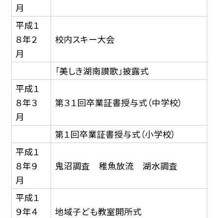
月
平成１
８年２
校内スキー大会
月
「美しき湖南讃歌」披露式
平成１
８年３
第３１回卒業証書授与式（中学校）
月
第１回卒業証書授与式（小学校）
平成１
８年９
鬼沼調査 稚魚放流 湖水調査
月
平成１
９年４
地域子ども教室開所式