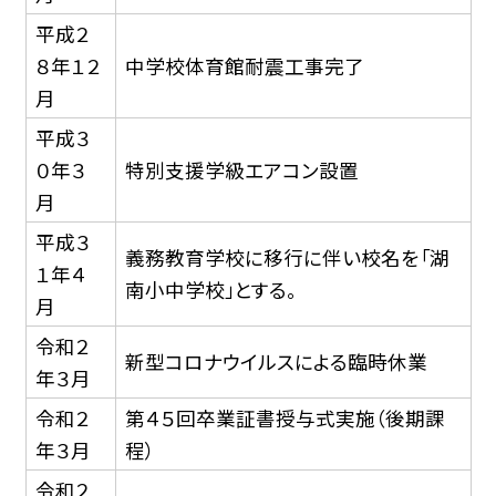
平成２
８年１２
中学校体育館耐震工事完了
月
平成３
０年３
特別支援学級エアコン設置
月
平成３
義務教育学校に移行に伴い校名を「湖
１年４
南小中学校」とする。
月
令和２
新型コロナウイルスによる臨時休業
年３月
令和２
第４５回卒業証書授与式実施（後期課
年３月
程）
令和２