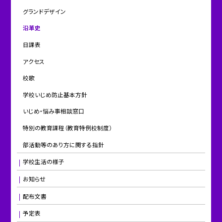
グランドデザイン
沿革史
日課表
アクセス
校歌
学校いじめ防止基本方針
いじめ・悩み事相談窓口
特別の教育課程（教育特例校制度）
部活動等のあり方に関する指針
学校生活の様子
お知らせ
配布文書
予定表