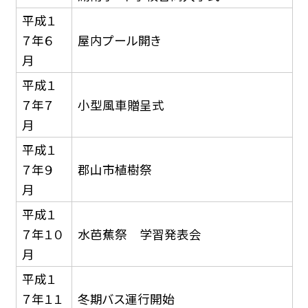
平成１
７年６
屋内プール開き
月
平成１
７年７
小型風車贈呈式
月
平成１
７年９
郡山市植樹祭
月
平成１
７年１０
水芭蕉祭 学習発表会
月
平成１
７年１１
冬期バス運行開始