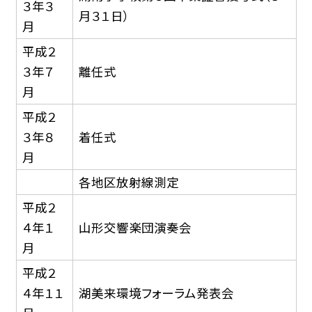
３年３
月３１日）
月
平成２
３年７
離任式
月
平成２
３年８
着任式
月
各地区放射線測定
平成２
４年１
山形交響楽団演奏会
月
平成２
４年１１
湖美来環境フォーラム発表会