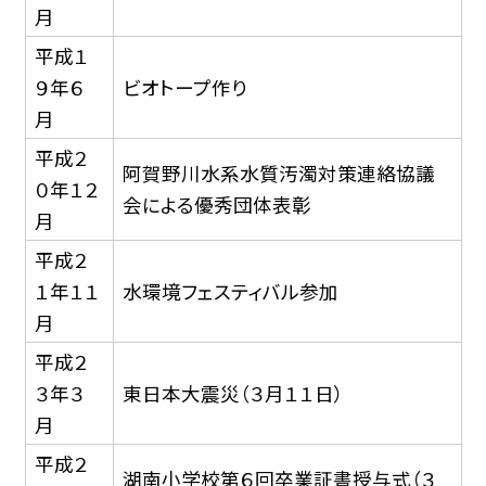
月
平成１
９年６
ビオトープ作り
月
平成２
阿賀野川水系水質汚濁対策連絡協議
０年１２
会による優秀団体表彰
月
平成２
１年１１
水環境フェスティバル参加
月
平成２
３年３
東日本大震災（３月１１日）
月
平成２
湖南小学校第６回卒業証書授与式（３