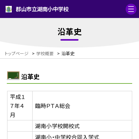
郡山市立湖南小中学校
沿革史
トップページ
>
学校概要
>
沿革史
沿革史
平成１
７年４
臨時ＰＴＡ総会
月
湖南小学校開校式
湖南小・中学校合同入学式