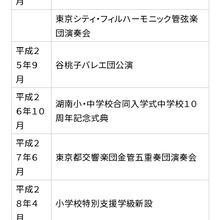
月
東京シティ・フィルハーモニック管弦楽
団演奏会
平成２
５年９
谷桃子バレエ団公演
月
平成２
湖南小・中学校合同入学式中学校１０
６年１０
周年記念式典
月
平成２
７年６
東京都交響楽団金管五重奏団演奏会
月
平成２
８年４
小学校特別支援学級新設
月