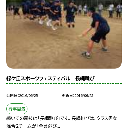
緑ケ丘スポーツフェスティバル 長縄跳び
公開日
2016/06/25
更新日
2016/06/25
行事風景
続いての競技は「長縄跳び」です。 長縄跳びは、クラス男女
混合２チームが「全員跳び...