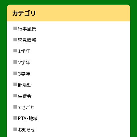
カテゴリ
行事風景
緊急情報
１学年
２学年
３学年
部活動
生徒会
できごと
PTA・地域
お知らせ