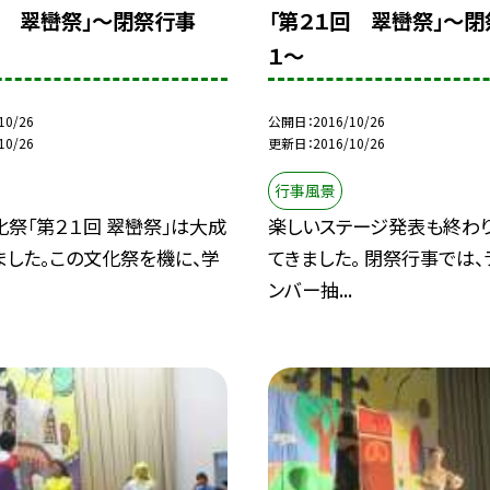
回 翠巒祭」〜閉祭行事
「第２１回 翠巒祭」〜
１〜
10/26
公開日
2016/10/26
10/26
更新日
2016/10/26
行事風景
祭「第２１回 翠巒祭」は大成
楽しいステージ発表も終わ
ました。この文化祭を機に、学
てきました。 閉祭行事では、
ンバー抽...