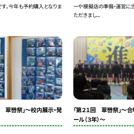
です。今年も予約購入となりま
ーや模擬店の準備・運営に
ただきまし...
回 翠巒祭」〜校内展示・発
「第２１回 翠巒祭」〜合
ール（３年）〜