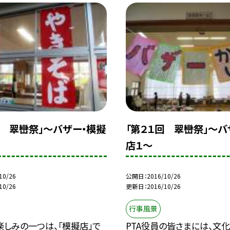
回 翠巒祭」〜バザー・模擬
「第２１回 翠巒祭」〜バ
店１〜
10/26
公開日
2016/10/26
10/26
更新日
2016/10/26
行事風景
しみの一つは、「模擬店」で
PTA役員の皆さまには、文