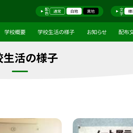
配色
文字
通常
白地
黒地
標
学校概要
学校生活の様子
お知らせ
配布
校生活の様子