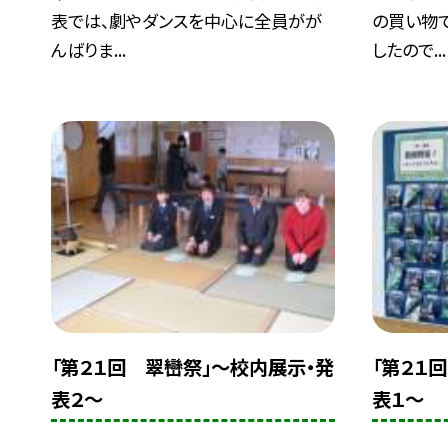
表では、劇やダンスを中心に全員がが
の買い物
んばりま...
したので...
「第２１回 翠巒祭」〜校内展示・発
「第２１
表２〜
表１〜