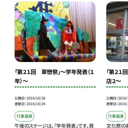
「第２１回 翠巒祭」〜学年発表（１
「第２１
年）〜
店２〜
公開日
2016/10/26
公開日
2016/
更新日
2016/10/26
更新日
2016/
行事風景
行事風景
午後のステージは、「学年発表」です。発
文化祭の楽