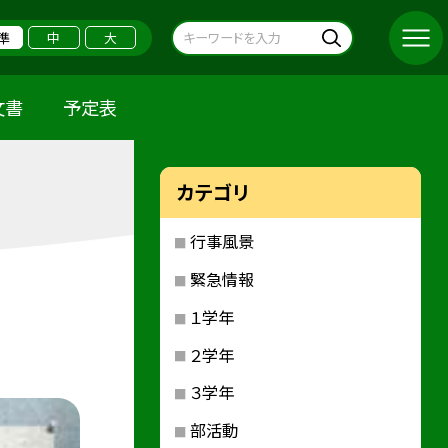
準
中
大
文書
予定表
カテゴリ
行事風景
緊急情報
１学年
２学年
３学年
部活動