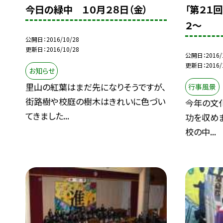
今日の緑中 １０月２８日（金）
「第２１
２〜
公開日
2016/10/28
更新日
2016/10/28
公開日
2016/
更新日
2016/
お知らせ
里山の紅葉はまだ先になりそうですが、
行事風景
街路樹や校庭の樹木はきれいに色づい
今年の文化
てきました...
功を収め
校の中...