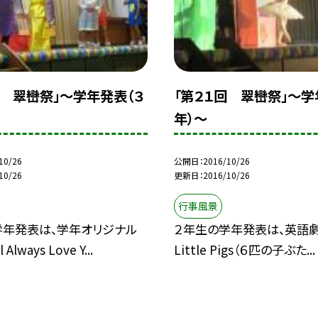
回 翠巒祭」〜学年発表（３
「第２１回 翠巒祭」〜学
年）〜
10/26
公開日
2016/10/26
10/26
更新日
2016/10/26
行事風景
学年発表は、学年オリジナル
２年生の学年発表は、英語劇「T
 Always Love Y...
Little Pigs（６匹の子ぶた...