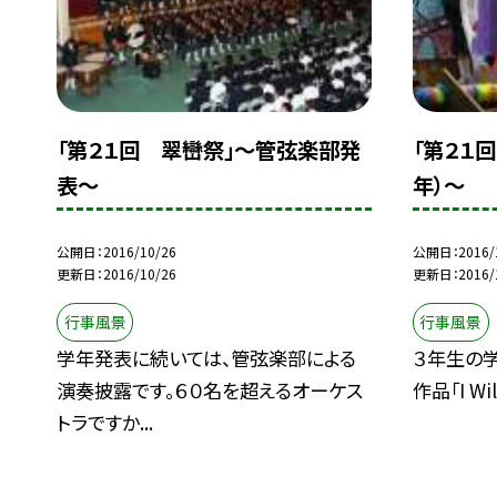
「第２１回 翠巒祭」〜管弦楽部発
「第２１
表〜
年）〜
公開日
2016/10/26
公開日
2016/
更新日
2016/10/26
更新日
2016/
行事風景
行事風景
学年発表に続いては、管弦楽部による
３年生の
演奏披露です。６０名を超えるオーケス
作品「I Will
トラですか...