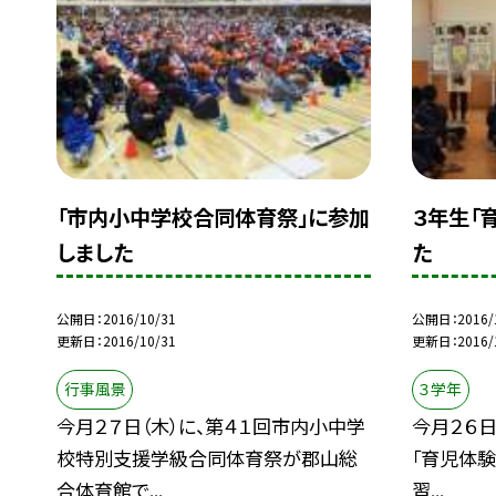
「市内小中学校合同体育祭」に参加
３年生「
しました
た
公開日
2016/10/31
公開日
2016/
更新日
2016/10/31
更新日
2016/
行事風景
３学年
今月２７日（木）に、第４１回市内小中学
今月２６日
校特別支援学級合同体育祭が郡山総
「育児体験
合体育館で...
習...