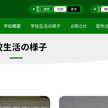
配色
文字
通常
白地
黒地
標
学校概要
学校生活の様子
お知らせ
配布
校生活の様子