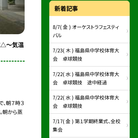
新着記事
8/7( 金 ) オーケストラフェスティ
バル
空△〜気温
7/23( 木 ) 福島県中学校体育大
会 卓球競技
7/22( 水 ) 福島県中学校体育大
会 卓球競技 途中経過
7/22( 水 ) 福島県中学校体育大
で、朝７時３
会 卓球競技
す。朝から蒸
7/17( 金 ) 第１学期終業式、全校
集会