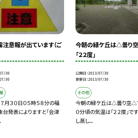
霧注意報が出ています（ご
今朝の緑ケ丘は△曇り
「２２度」
07/30
公開日
2013/07/30
07/30
更新日
2013/07/30
報
その他
７月３０日０５時５８分の福
今朝の緑ケ丘は△曇り空△
象台発表によりますと「会津
０分頃の気温は「２２度」で
.
し蒸し...