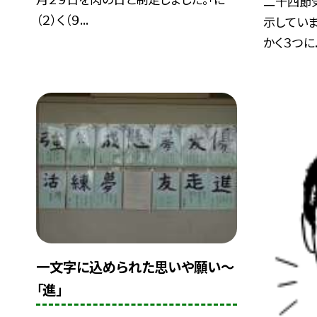
二十四節
（２）く（９...
示してい
かく３つに..
一文字に込められた思いや願い〜
「進」