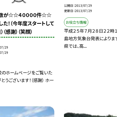
公開日
2013/07/29
更新日
2013/07/29
数が☆☆４００００件☆☆
お役立ち情報
した！（今年度スタートして
平成２５年７月２８日２２時
）（感謝）（笑顔）
島地方気象台発表によりま
県では、高...
07/29
07/29
校のホームページをご覧いた
とうございます！（感謝） ホー