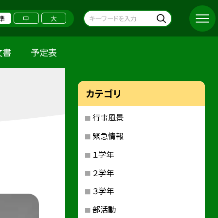
準
中
大
文書
予定表
カテゴリ
行事風景
緊急情報
１学年
２学年
３学年
部活動