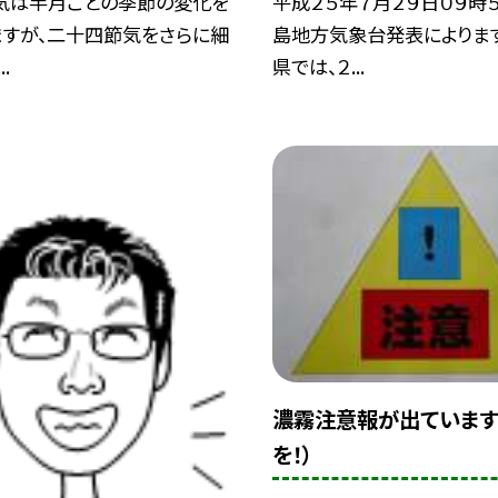
気は半月ごとの季節の変化を
平成２５年７月２９日０９時
ますが、二十四節気をさらに細
島地方気象台発表によりま
.
県では、２...
濃霧注意報が出ています
を！）