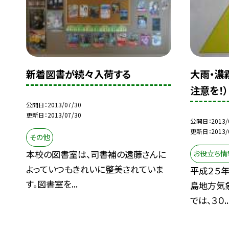
新着図書が続々入荷する
大雨・濃
注意を！）
公開日
2013/07/30
更新日
2013/07/30
公開日
2013/
更新日
2013/
その他
本校の図書室は、司書補の遠藤さんに
お役立ち情
よっていつもきれいに整美されていま
平成２５年
す。図書室を...
島地方気
では、３０..