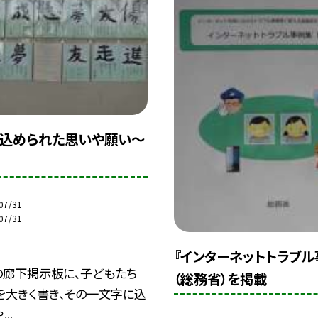
込められた思いや願い〜
07/31
07/31
『インターネットトラブル
の廊下掲示板に、子どもたち
（総務省）を掲載
を大きく書き、その一文字に込
..