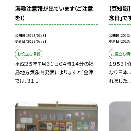
濃霧注意報が出ています（ご注意
【豆知識
を！）
念日」で
公開日
2013/07/31
公開日
2013/
更新日
2013/07/31
更新日
2013/
お役立ち情報
お役立ち情
平成２５年７月３１日０４時１４分の福
１９５３（
島地方気象台発表によりますと「会津
なり日本
では、３１...
れました...