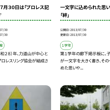
】７月３０日は「プロレス記
一文字に込められた思
す
「絆」
07/30
公開日
2013/07/30
07/30
更新日
2013/07/30
報
１学年
昭和２８）年、力道山が中心と
第１学年の廊下掲示板に、
プロレスリング協会が結成さ
が一文字を大きく書き、そ
めた思いや...