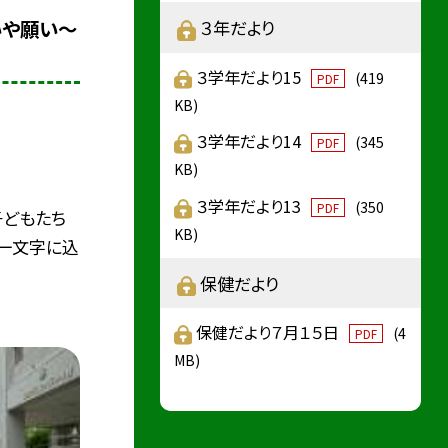
いや願い〜
３年だより
３学年だより15
(419
PDF
KB)
３学年だより14
(345
PDF
KB)
３学年だより13
(350
PDF
子どもたち
KB)
の一文字に込
保健だより
保健だより７月１５日
(4
PDF
MB)