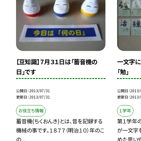
【豆知識】７月３１日は「蓄音機の
一文字に
日」です
「勉」
公開日
2013/07/31
公開日
2013/
更新日
2013/07/31
更新日
2013/
お役立ち情報
１学年
蓄音機(ちくおんき)とは、音を記録する
第１学年
機械の事です。１８７７（明治１０）年のこ
が一文字
の...
めた思いや.