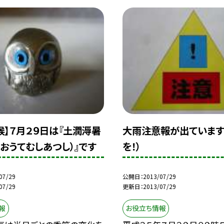
候】７月２９日は『土潤溽暑
大雨注意報が出ています
るおうてむしあつし）』です
を！）
07/29
公開日
2013/07/29
07/29
更新日
2013/07/29
報
お役立ち情報