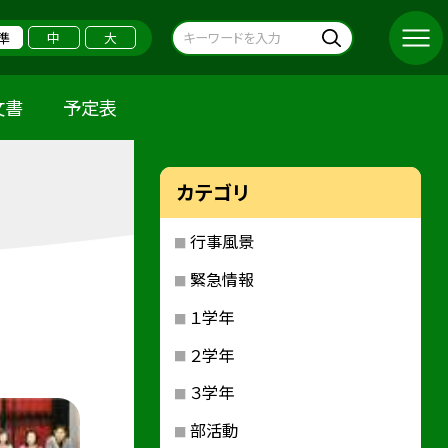
準
中
大
文書
予定表
カテゴリ
行事風景
緊急情報
１学年
２学年
３学年
部活動