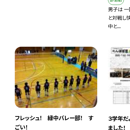
男子は 一
と対戦し快
中と...
フレッシュ！ 緑中バレー部！ す
３学年だ
ごい！
ました！