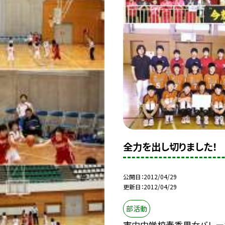
全力を出し切りました！
公開日
2012/04/29
更新日
2012/04/29
部活動
市内中学校春季男女バレー