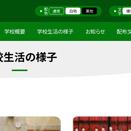
配色
文字
通常
白地
黒地
標
学校概要
学校生活の様子
お知らせ
配布
校生活の様子