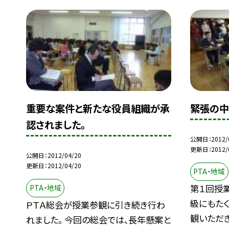
重要な案件と新たな役員組織が承
緊張の中
認されました。
公開日
2012/
更新日
2012/
公開日
2012/04/20
更新日
2012/04/20
PTA・地域
第１回授業
PTA・地域
級にもた
ＰＴＡ総会が授業参観に引き続き行わ
観いただき.
れました。 今回の総会では、長年懸案と