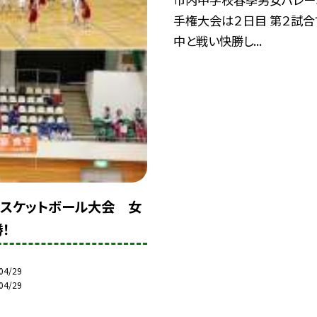
手権大会は２日目 第２試
中と戦い快勝し...
スケットボール大会 女
！
04/29
04/29