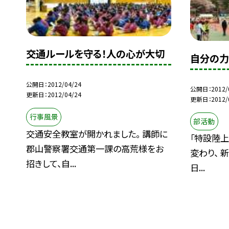
交通ルールを守る！人の心が大切
自分の力
公開日
2012/04/24
公開日
2012/
更新日
2012/04/24
更新日
2012/
行事風景
部活動
交通安全教室が開かれました。 講師に
「特設陸上
郡山警察署交通第一課の高荒様をお
変わり、 
招きして、自...
日...