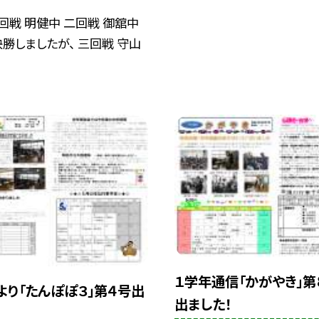
回戦 明健中 二回戦 御舘中
勝しましたが、 三回戦 守山
１学年通信「かがやき」第
より「たんぽぽ３」第４号出
出ました！