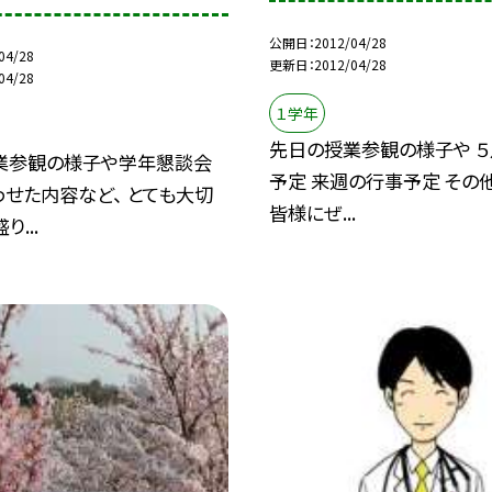
公開日
2012/04/28
04/28
更新日
2012/04/28
04/28
１学年
先日の授業参観の様子や 
業参観の様子や学年懇談会
予定 来週の行事予定 その
せた内容など、 とても大切
皆様にぜ...
...