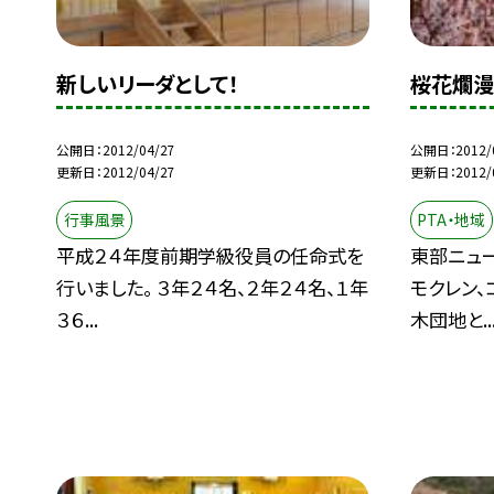
新しいリーダとして！
桜花爛漫
公開日
2012/04/27
公開日
2012/
更新日
2012/04/27
更新日
2012/
行事風景
PTA・地域
平成２４年度前期学級役員の任命式を
東部ニュ
行いました。 ３年２４名、２年２４名、１年
モクレン
３６...
木団地と..