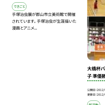
できごと
手塚治虫展が郡山市立美術館で開催
されています。 手塚治虫が生涯描いた
漫画とアニメ...
大橋杯バ
子 準優勝
公開日
2012/
更新日
2012/
部活動