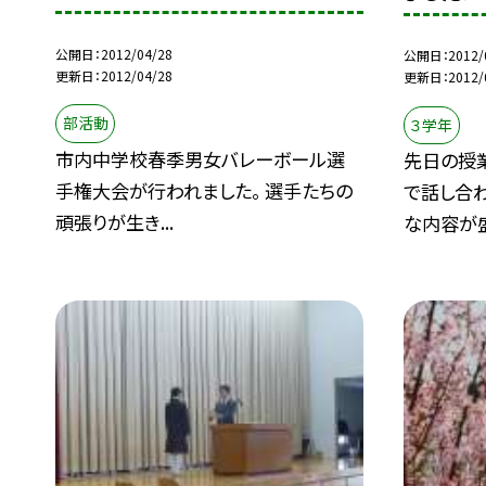
公開日
2012/04/28
公開日
2012/
更新日
2012/04/28
更新日
2012/
部活動
３学年
市内中学校春季男女バレーボール選
先日の授
手権大会が行われました。 選手たちの
で話し合わ
頑張りが生き...
な内容が盛り