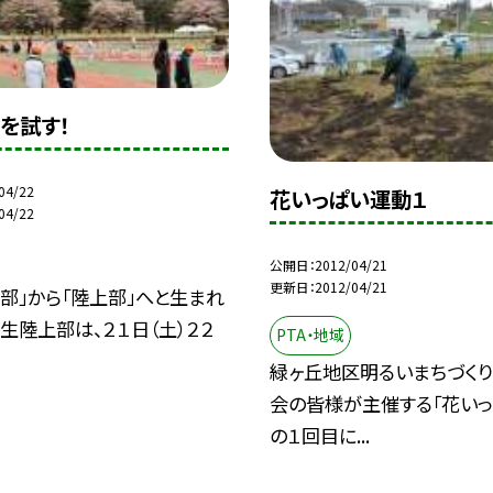
を試す！
04/22
花いっぱい運動１
04/22
公開日
2012/04/21
更新日
2012/04/21
部」から「陸上部」へと生まれ
新生陸上部は、２１日（土）２２
PTA・地域
緑ヶ丘地区明るいまちづく
会の皆様が主催する「花いっ
の１回目に...