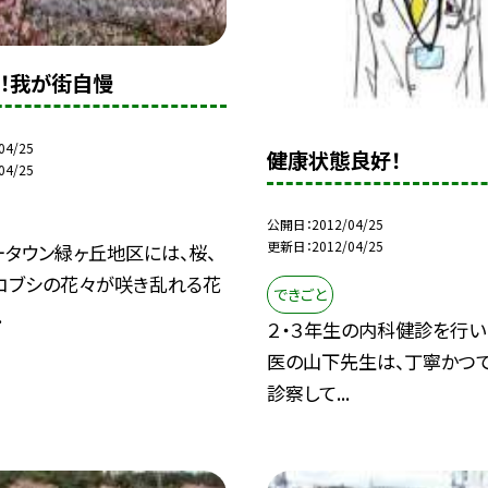
！我が街自慢
04/25
健康状態良好！
04/25
公開日
2012/04/25
更新日
2012/04/25
ータウン緑ヶ丘地区には、桜、
、コブシの花々が咲き乱れる花
できごと
.
２・３年生の内科健診を行い
医の山下先生は、丁寧かつ
診察して...