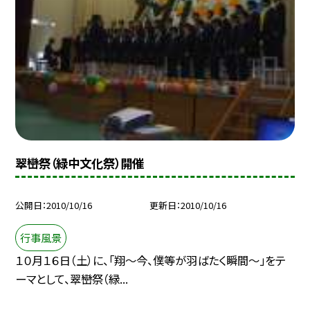
翠巒祭（緑中文化祭）開催
公開日
2010/10/16
更新日
2010/10/16
行事風景
１０月１６日（土）に、「翔〜今、僕等が羽ばたく瞬間〜」をテ
ーマとして、翠巒祭（緑...