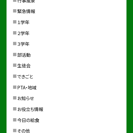
行事風景
緊急情報
１学年
２学年
３学年
部活動
生徒会
できごと
PTA・地域
お知らせ
お役立ち情報
今日の給食
その他