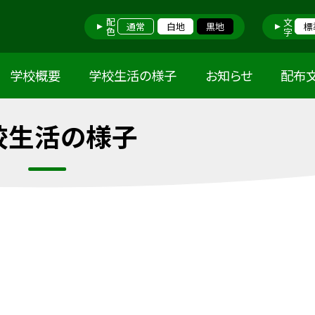
配色
文字
通常
白地
黒地
標
学校概要
学校生活の様子
お知らせ
配布
校生活の様子