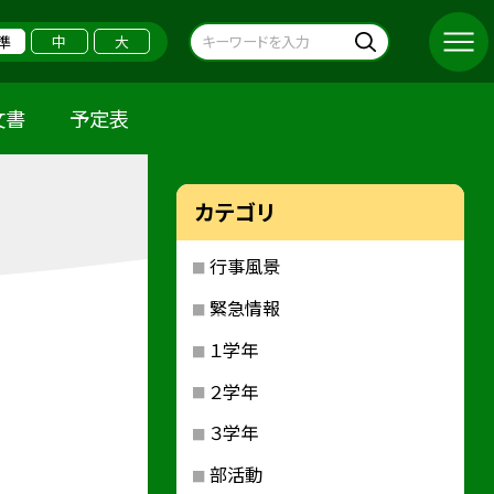
準
中
大
文書
予定表
カテゴリ
行事風景
緊急情報
１学年
２学年
３学年
部活動