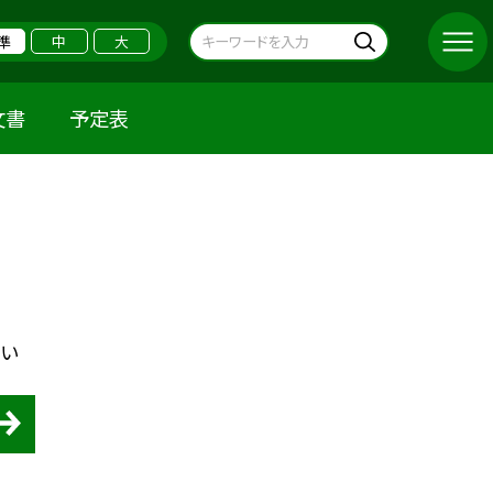
準
中
大
文書
予定表
さい