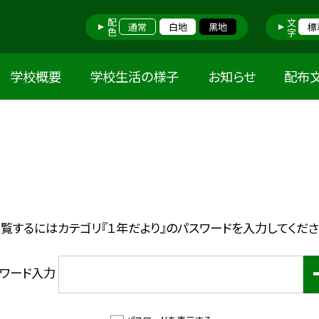
配色
文字
通常
白地
黒地
標
学校概要
学校生活の様子
お知らせ
配布
覧するにはカテゴリ『１年だより』のパスワードを入力してくだ
スワード入力