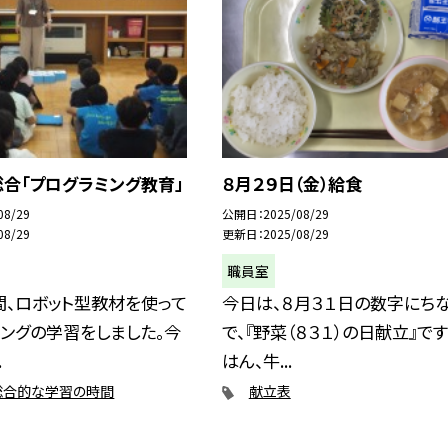
合「プログラミング教育」
８月２９日（金）給食
08/29
公開日
2025/08/29
08/29
更新日
2025/08/29
職員室
間、ロボット型教材を使って
今日は、８月３１日の数字にち
ングの学習をしました。今
で、『野菜（８３１）の日献立』です
.
はん、牛...
総合的な学習の時間
献立表