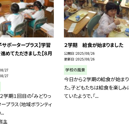
子サポータープラス】学習
２学期 給食が始まりました
進めてただきました【８月
公開日
2025/08/26
更新日
2025/08/26
学校の風景
08/27
08/27
今日から２学期の給食が始まり
た。子どもたちは給食を楽しみ
２学期１回目の「みどりっ
ていたようで、「...
ープラス（地域ボランティ
..
2年生