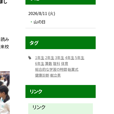
まし
2026/8/11 (火)
山の日
学読み
タグ
が来校
1年生
2年生
3年生
4年生
5年生
6年生
算数
理科
体育
総合的な学習の時間
始業式
健康診断
献立表
リンク
リンク