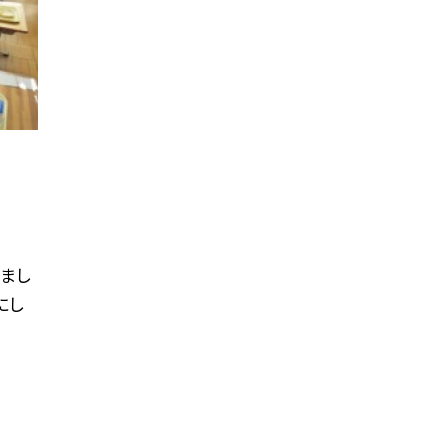
まし
にし