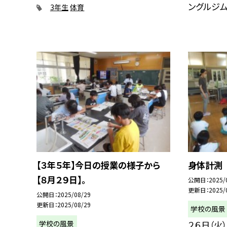
ングルジム、.
3年生
体育
【３年５年】今日の授業の様子から
身体計測
【８月２９日】。
公開日
2025/
更新日
2025/
公開日
2025/08/29
更新日
2025/08/29
学校の風景
学校の風景
２６日（火