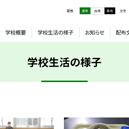
配色
通常
白地
黒地
文字
学校概要
学校生活の様子
お知らせ
配布
学校生活の様子