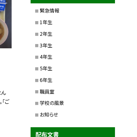
緊急情報
1年生
2年生
3年生
4年生
5年生
6年生
職員室
なん
。「ご
学校の風景
お知らせ
配布文書