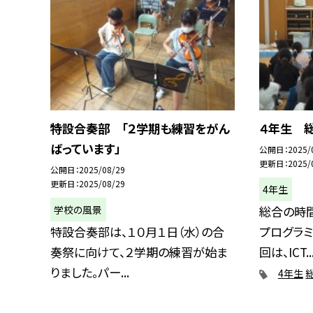
特設合奏部 「２学期も練習をがん
４年生 総
ばっています」
公開日
2025/
更新日
2025/
公開日
2025/08/29
更新日
2025/08/29
4年生
学校の風景
総合の時
特設合奏部は、１０月１日（水）の合
プログラミ
奏祭に向けて、２学期の練習が始ま
回は、ICT..
りました。パー...
4年生