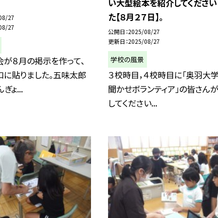
い大型絵本を紹介してください
た【８月２７日】。
08/27
08/27
公開日
2025/08/27
更新日
2025/08/27
学校の風景
会が８月の掲示を作って、
口に貼りました。五味太郎
３校時目，４校時目に「奥羽大
ぎょ...
聞かせボランティア」の皆さん
してください...