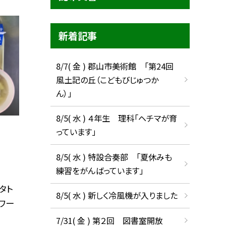
新着記事
8/7( 金 ) 郡山市美術館 「第24回
風土記の丘（こどもびじゅつか
ん）」
8/5( 水 ) ４年生 理科「ヘチマが育
っています」
8/5( 水 ) 特設合奏部 「夏休みも
練習をがんばっています」
タト
8/5( 水 ) 新しく冷風機が入りました
ワー
7/31( 金 ) 第２回 図書室開放