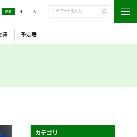
標準
中
大
文書
予定表
カテゴリ