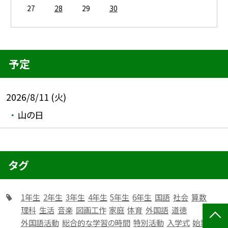
27
28
29
30
予定
2026/8/11 (火)
山の日
タグ
1年生
2年生
3年生
4年生
5年生
6年生
国語
社会
算数
理科
生活
音楽
図画工作
家庭
体育
外国語
道徳
外国語活動
総合的な学習の時間
特別活動
入学式
始業式