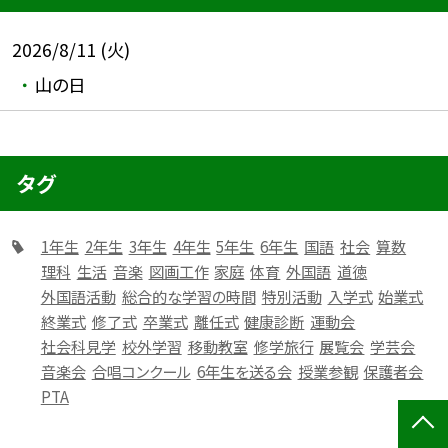
2026/8/11 (火)
山の日
タグ
1年生
2年生
3年生
4年生
5年生
6年生
国語
社会
算数
理科
生活
音楽
図画工作
家庭
体育
外国語
道徳
外国語活動
総合的な学習の時間
特別活動
入学式
始業式
終業式
修了式
卒業式
離任式
健康診断
運動会
社会科見学
校外学習
移動教室
修学旅行
展覧会
学芸会
音楽会
合唱コンクール
6年生を送る会
授業参観
保護者会
PTA