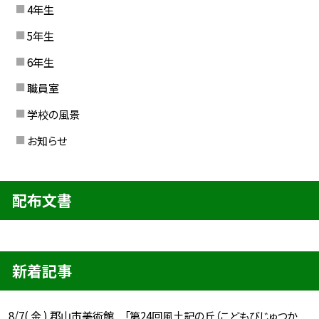
4年生
5年生
6年生
職員室
学校の風景
お知らせ
配布文書
新着記事
8/7( 金 ) 郡山市美術館 「第24回風土記の丘（こどもびじゅつか