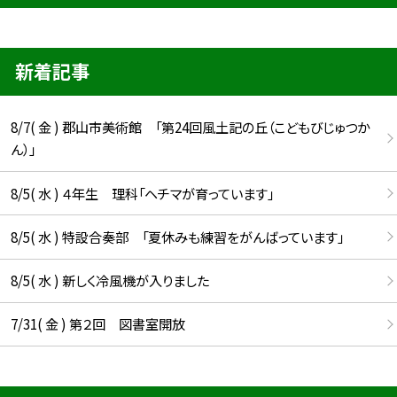
新着記事
8/7( 金 ) 郡山市美術館 「第24回風土記の丘（こどもびじゅつか
ん）」
8/5( 水 ) ４年生 理科「ヘチマが育っています」
8/5( 水 ) 特設合奏部 「夏休みも練習をがんばっています」
8/5( 水 ) 新しく冷風機が入りました
7/31( 金 ) 第２回 図書室開放