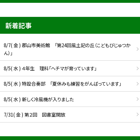
新着記事
8/7( 金 ) 郡山市美術館 「第24回風土記の丘（こどもびじゅつか
ん）」
8/5( 水 ) ４年生 理科「ヘチマが育っています」
8/5( 水 ) 特設合奏部 「夏休みも練習をがんばっています」
8/5( 水 ) 新しく冷風機が入りました
7/31( 金 ) 第２回 図書室開放