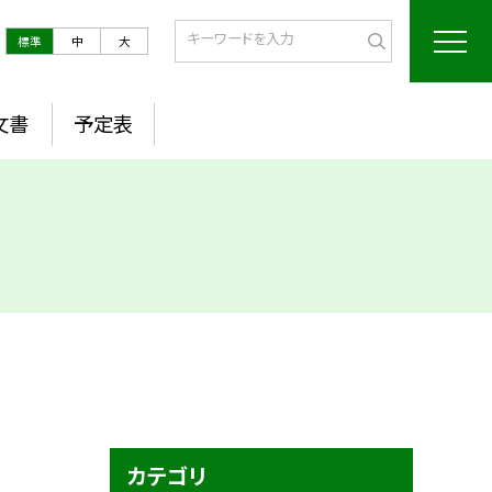
標準
中
大
文書
予定表
カテゴリ