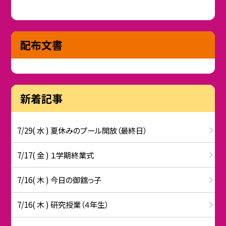
配布文書
新着記事
7/29( 水 ) 夏休みのプール開放（最終日）
7/17( 金 ) １学期終業式
7/16( 木 ) 今日の御舘っ子
7/16( 木 ) 研究授業（４年生）