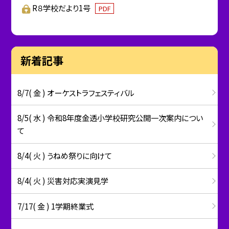
R８学校だより1号
PDF
新着記事
8/7( 金 ) オーケストラフェスティバル
8/5( 水 ) 令和8年度金透小学校研究公開一次案内につい
て
8/4( 火 ) うねめ祭りに向けて
8/4( 火 ) 災害対応実演見学
7/17( 金 ) 1学期終業式