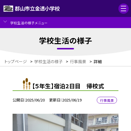
郡山市立金透小学校
学校生活の様子メニュー
学校生活の様子
トップページ
>
学校生活の様子
>
行事風景
>
詳細
【５年生】宿泊2日目 帰校式
公開日
2025/06/20
更新日
2025/06/19
行事風景