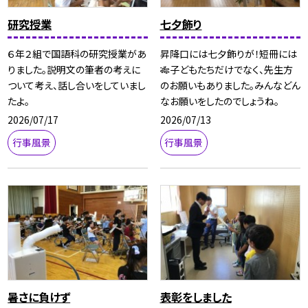
研究授業
七夕飾り
６年２組で国語科の研究授業があ
昇降口には七夕飾りが！短冊には
りました。説明文の筆者の考えに
🎋子どもたちだけでなく、先生方
ついて考え、話し合いをしていまし
のお願いもありました。みんなどん
たよ。
なお願いをしたのでしょうね。
2026/07/17
2026/07/13
行事風景
行事風景
暑さに負けず
表彰をしました