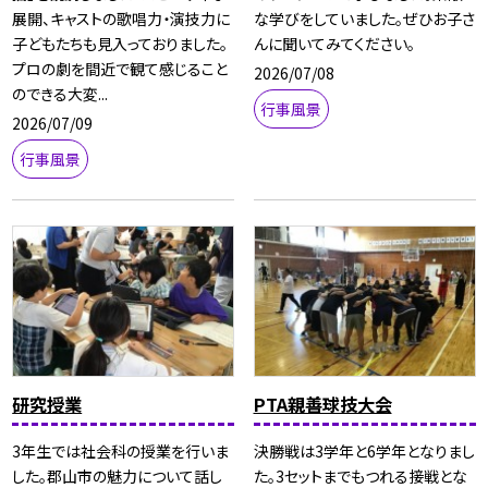
展開、キャストの歌唱力・演技力に
な学びをしていました。ぜひお子さ
子どもたちも見入っておりました。
んに聞いてみてください。
プロの劇を間近で観て感じること
2026/07/08
のできる大変...
行事風景
2026/07/09
行事風景
研究授業
PTA親善球技大会
3年生では社会科の授業を行いま
決勝戦は3学年と6学年となりまし
した。郡山市の魅力について話し
た。3セットまでもつれる接戦とな