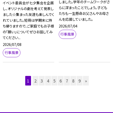
しました。学年のチームワークがさ
イベント委員会が七夕集会を企画
らに深まったことでしょう。子ども
し、オリジナルの劇を考えて発表し
たちも一生懸命お父さんやお母さ
ました☆集まった友達も楽しんでく
んを応援していました。
れていました。短冊は学期末に持
2026/07/04
ち帰りますので、ご家庭でもお子様
の「願い」についてぜひお話してみ
行事風景
てください...
2026/07/08
行事風景
1
2
3
4
5
6
7
8
9
»