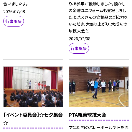
合いましたよ。
り、6学年が優勝しました。懐かし
の金透ユニフォームも登場しまし
2026/07/08
たよ。たくさんの協賛品のご協力を
行事風景
いただき、大盛り上がり、大成功の
球技大会と...
2026/07/08
行事風景
【イベント委員会】☆七夕集会
PTA親善球技大会
☆
学年対抗のバレーボールで汗を流