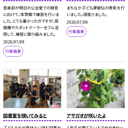
音楽部が明日の公会堂での録音
まちなか子ども夢駅伝の表彰を行
に向けて、体育館で練習を行いま
いました。頑張りました。
した。とても暑かったのですが、扇
2026/07/09
風機やスポットクーラーをフル活
行事風景
用して、練習に取り組みました。
2026/07/09
行事風景
図書室を覗いてみると
アサガオが咲いたよ
子どもたちが夏休みに読む図書を
１年生が育てているアサガオが一