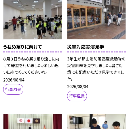
うねめ祭りに向けて
災害対応実演見学
８月８日うねめ祭り踊り流しに向
3年生が郡山消防署高度救助隊の
けて練習を行いました。楽しい思
災害訓練を見学しました。暑さ対
い出をつくってくださいね。
策にも配慮いただき見学できまし
た。
2026/08/04
2026/08/04
行事風景
行事風景