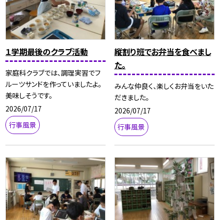
１学期最後のクラブ活動
縦割り班でお弁当を食べまし
た。
家庭科クラブでは、調理実習でフ
ルーツサンドを作っていましたよ。
みんな仲良く、楽しくお弁当をいた
美味しそうです。
だきました。
2026/07/17
2026/07/17
行事風景
行事風景