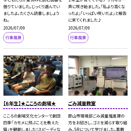
借りていました。じっくり選んでい
斉に咲き始ました。「私より高くな
ましたよ。たくさん読書しましょう
ったよ」「いっぱい咲いたよ」と報告
ね。
に来てくれました♪
2026/07/09
2026/07/09
行事風景
行事風景
【６年生】★こころの劇場★
ごみ減量教室
こころの劇場文化センターで劇団
郡山市環境部ごみ減量推進課の
四季「カモメに飛ぶことを教えた
方をお招きし、ゴミを減らす取り組
猫」を観劇しました！スピーディな
み、5Rについて学びました。素敵