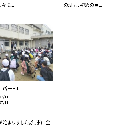
に...
の班も、初めの目...
 パート１
07/11
07/11
が始まりました。無事に会