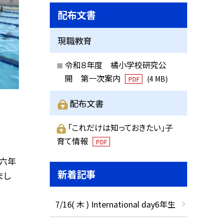
配布文書
現職教育
令和８年度 橘小学校研究公
開 第一次案内
(4 MB)
PDF
配布文書
「これだけは知っておきたい」子
育て情報
PDF
六年
新着記事
まし
7/16( 木 ) International day6年生