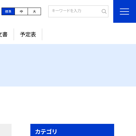
標準
中
大
文書
予定表
カテゴリ