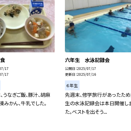
給食
六年生 水泳記録会
07/17
公開日
2025/07/17
07/17
更新日
2025/07/16
６年生
、うなぎご飯、豚汁、胡麻
先週末、修学旅行があったため
凍みかん、牛乳でした。
生の水泳記録会は本日開催し
た。ベストを出そう...