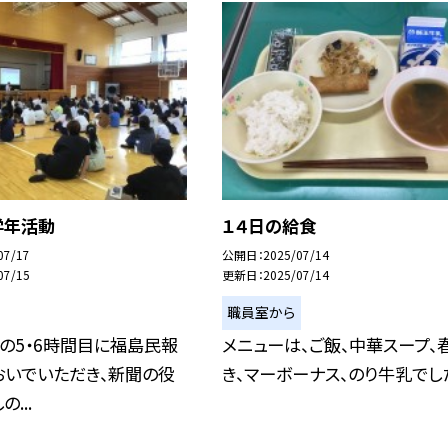
学年活動
１４日の給食
07/17
公開日
2025/07/14
07/15
更新日
2025/07/14
職員室から
）の5・6時間目に福島民報
メニューは、ご飯、中華スープ、
おいでいただき、新聞の役
き、マーボーナス、のり牛乳でし
...