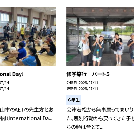
ional Day!
修学旅行 パート５
07/14
公開日
2025/07/11
07/14
更新日
2025/07/11
６年生
山市のAETの先生方とお
会津若松から無事戻ってまいり
International Da...
た。班別行動から戻ってきた子
ちの顔は皆とて...