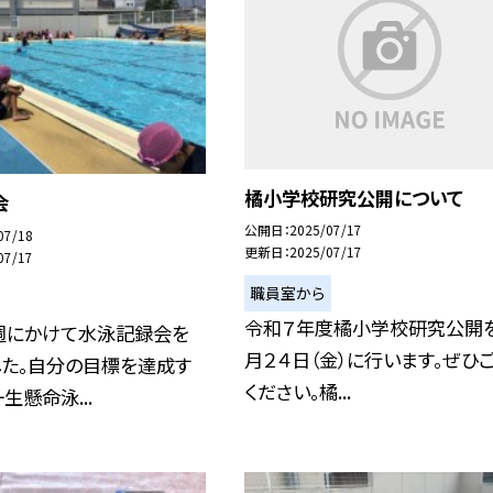
橘小学校研究公開について
会
公開日
2025/07/17
07/18
更新日
2025/07/17
07/17
職員室から
令和７年度橘小学校研究公開
週にかけて水泳記録会を
月２４日（金）に行います。ぜひ
した。自分の目標を達成す
ください。橘...
生懸命泳...