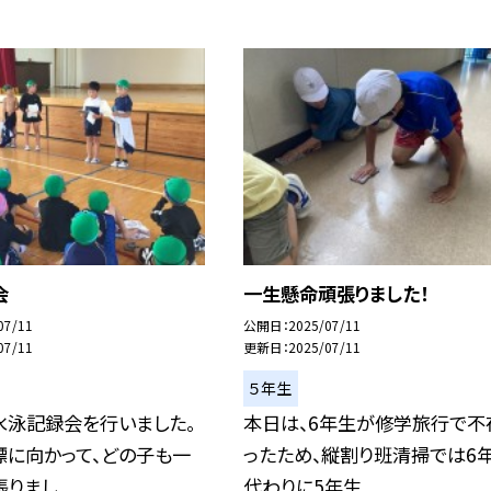
会
一生懸命頑張りました！
07/11
公開日
2025/07/11
07/11
更新日
2025/07/11
５年生
水泳記録会を行いました。
本日は、6年生が修学旅行で不
標に向かって、どの子も一
ったため、縦割り班清掃では6
まし...
代わりに5年生...