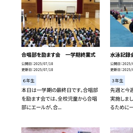
合唱部を励ます会 一学期終業式
水泳記録
公開日
2025/07/18
公開日
2025/
更新日
2025/07/18
更新日
2025/
６年生
３年生
本日は一学期の最終日です。合唱部
先週と今
を励ます会では、全校児童から合唱
実施しま
部にエールが、合...
るために一