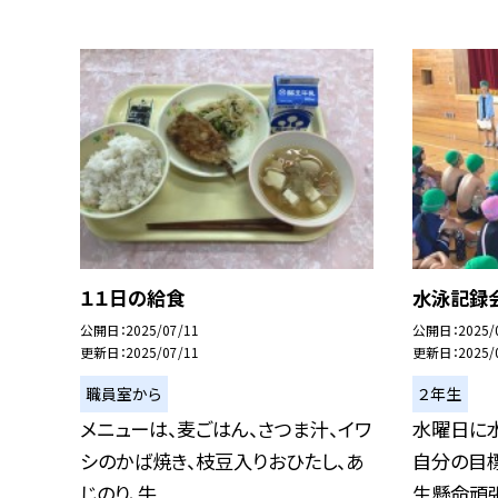
１１日の給食
水泳記録
公開日
2025/07/11
公開日
2025/
更新日
2025/07/11
更新日
2025/
職員室から
２年生
メニューは、麦ごはん、さつま汁、イワ
水曜日に
シのかば焼き、枝豆入りおひたし、あ
自分の目
じのり、牛...
生懸命頑張り