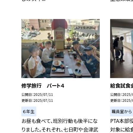
修学旅行 パート４
給食試食
公開日
2025/07/11
公開日
2025/
更新日
2025/07/11
更新日
2025/
６年生
職員室から
お昼も食べて、班別行動も後半にな
PTA本部
りました。それぞれ、七日町や会津武
対象に給