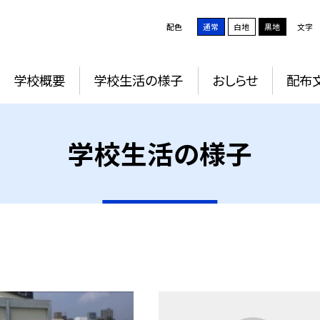
配色
通常
白地
黒地
文字
学校概要
学校生活の様子
おしらせ
配布
学校生活の様子