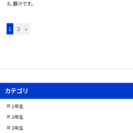
え、豚汁です。
1
2
»
カテゴリ
１年生
２年生
３年生