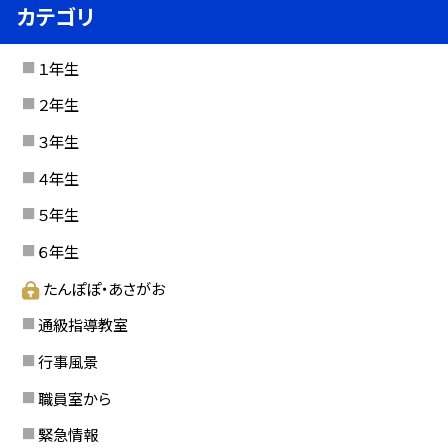
カテゴリ
１年生
２年生
３年生
４年生
５年生
６年生
たんぽぽ・あさがお
通級指導教室
行事風景
職員室から
緊急情報