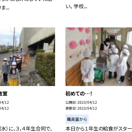
い。 学校...
...
教室
初めての…！
04/12
公開日
2023/04/12
04/12
更新日
2023/04/12
職員室から
（水）に、３，４年生合同で、
本日から１年生の給食がスター