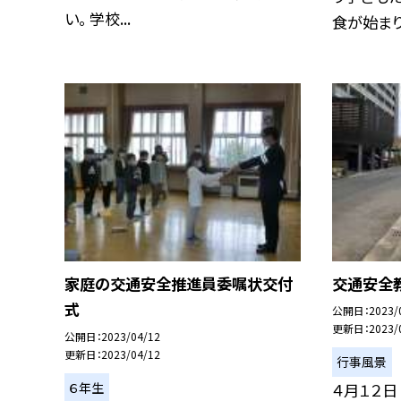
い。 学校...
食が始まりま
家庭の交通安全推進員委嘱状交付
交通安全
式
公開日
2023/
更新日
2023/
公開日
2023/04/12
更新日
2023/04/12
行事風景
６年生
４月１２日