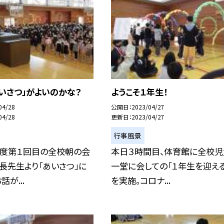
いさつ」がよいのかな？
ようこそ１年生！
04/28
公開日
2023/04/27
04/28
更新日
2023/04/27
行事風景
年度第１回目の全校朝の会
本日３時間目、体育館に全校児
長先生より「あいさつ」に
一堂に会しての「１年生を迎える
が...
を実施。コロナ...