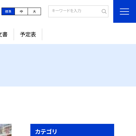
標準
中
大
文書
予定表
カテゴリ