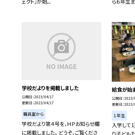
ェクト」が始...
ら６年生まで
学校だよりを掲載しました
給食が始ま
公開日
2023/04/17
公開日
2023/
更新日
2023/04/17
更新日
2023/
職員室から
１年生
学校だより第４号を、ＨＰお知らせ欄
入学して1
に掲載しました。 どうぞ、ご覧くださ
り子ども