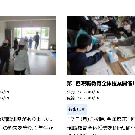
第１回現職教育全体授業開催！
04/19
公開日
2023/04/18
04/19
更新日
2023/04/18
行事風景
の避難訓練がありました。
１７日（月）５校時、今年度第１
・もの約束を守り、１年生か
現職教育全体授業を開催。橘