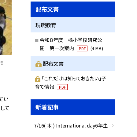
配布文書
現職教育
令和８年度 橘小学校研究公
開 第一次案内
(4 MB)
PDF
！
配布文書
「これだけは知っておきたい」子
育て情報
PDF
てい
新着記事
にして
7/16( 木 ) International day6年生