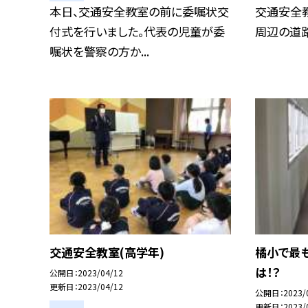
本日、交通安全教室の前に委嘱状交
交通安全
付式を行いました。代表の児童が委
周辺の道路.
嘱状を警察の方か...
交通安全教室(高学年)
橘小で最
は！？
公開日
2023/04/12
更新日
2023/04/12
公開日
2023/
更新日
2023/