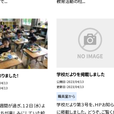
...
教育活動の柱...
学校だよりを掲載しました
りました！
公開日
2023/04/13
04/13
更新日
2023/04/13
04/13
職員室から
学校だより第３号を、ＨＰお知
週間が過ぎ、１２日（水）よ
に掲載しました。 どうぞ、ご覧く
たちが楽しみにしていた給