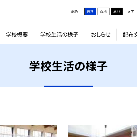
配色
通常
白地
黒地
文字
学校概要
学校生活の様子
おしらせ
配布
学校生活の様子